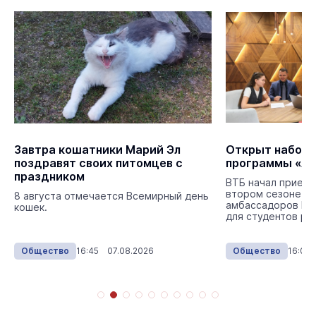
Завтра кошатники Марий Эл
Открыт набор н
поздравят своих питомцев с
программы «А
праздником
ВТБ начал прием 
втором сезоне п
8 августа отмечается Всемирный день
амбассадоров ВТ
кошек.
для студентов ро
Общество
16:45 07.08.2026
Общество
16:00