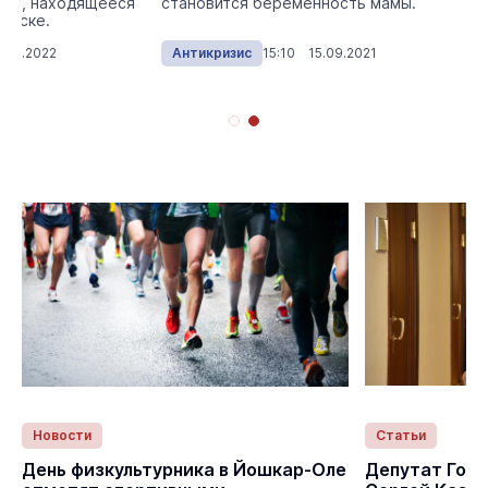
тво, находящееся
становится беременность мамы.
озыске.
.04.2022
Антикризис
15:10 15.09.2021
Новости
Статьи
День физкультурника в Йошкар-Оле
Депутат Гос