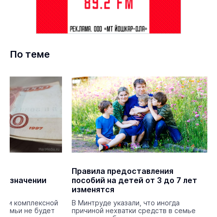
По теме
ии
Правила предоставления
 назначении
пособий на детей от 3 до 7 лет
бий
изменятся
 при комплексной
В Минтруде указали, что иногда
 семьи не будет
причиной нехватки средств в семье