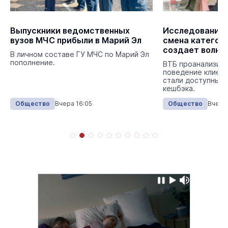
Выпускники ведомственных
Исследование 
вузов МЧС прибыли в Марий Эл
смена категор
создает волны
В личном составе ГУ МЧС по Марий Эл
пополнение.
ВТБ проанализир
поведение клиент
стали доступны н
кешбэка.
Общество
Вчера 16:05
Общество
Вчера