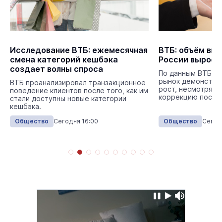
Исследование ВТБ: ежемесячная
ВТБ: объём выд
смена категорий кешбэка
России вырос 
создает волны спроса
По данным ВТБ, в
рынок демонстри
ВТБ проанализировал транзакционное
рост, несмотря н
поведение клиентов после того, как им
коррекцию после
стали доступны новые категории
кешбэка.
Общество
Сегодня 16:00
Общество
Сегод