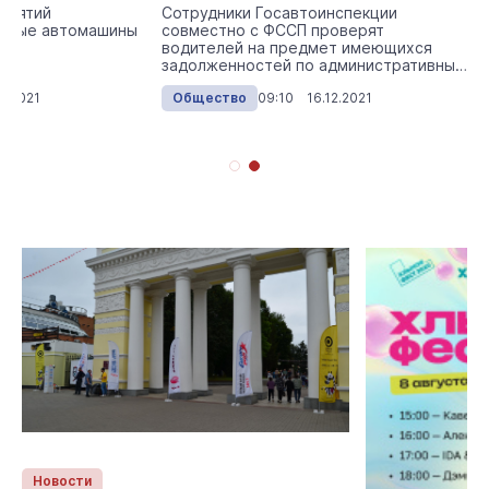
риятий
Сотрудники Госавтоинспекции
льные автомашины
совместно с ФССП проверят
водителей на предмет имеющихся
задолженностей по административным
штрафам в области дорожного дв...
2.2021
Общество
09:10 16.12.2021
Новости