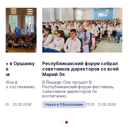
ту» в Оршанку
Республиканский форум собрал
дное
советников директоров со всей
огов
Марий Эл
а кубок в
В Йошкар-Оле прошёл III
ских состязаниях.
Республиканский форум-фестиваль
советников директоров по
воспитанию.
13:25 23.05.2026
Наука и Образование
15:25 21.05.2026