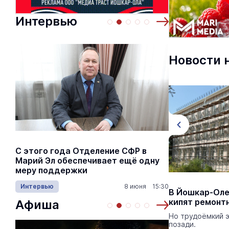
Интервью
Новости 
С этого года Отделение СФР в
Алексей Я
Марий Эл обеспечивает ещё одну
Шкетана: 
меру поддержки
лёгких сп
Интервью
8 июня 15:30
Культура
Волжский реабилитационный
В Йошкар-Оле 
центр посетили два министра
кипят ремонт
Афиша
В учреждении обсудили вопросы
Но трудоёмкий 
образования детей с ограниченными
позади.