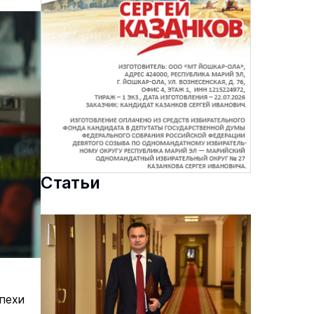
Статьи
спехи