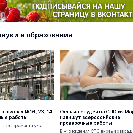
В Йошкар-Оле в
Царевококшайском Кремле
науки и образования
проходит военно-спортивное
многоборье
Армия
Вчера 
маев о премьере в театре
Как узнать на законных 
«Для меня не бывает
кто собственник недви
ектаклей»
Интервью
18 марта 11:05
в школах №16, 23, 14
Осенью студенты СПО из Ма
ные работы
напишут всероссийские
проверочные работы
этап капремонта уже
В учреждения СПО вновь возвращ
Волжский реабилитационный