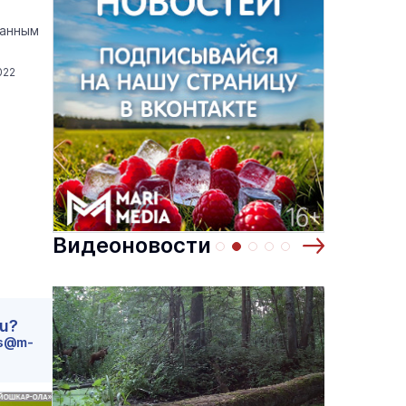
данным
022
Видеоновости
ru?
s@m-