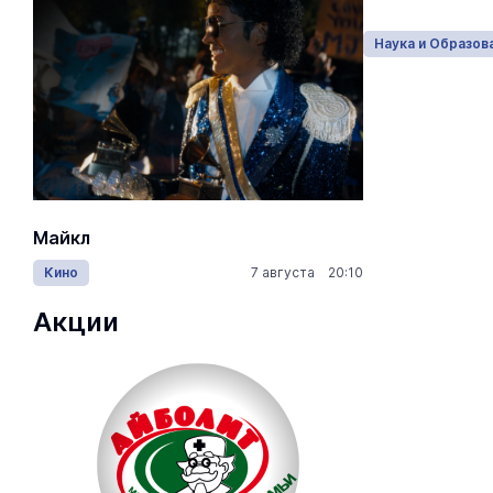
возможностями.
Наука и Образование
Вчера 18:05
Наука и Образов
Майкл
Лида / Lid
Кино
7 августа 20:10
Концерты
Акции