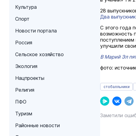
Культура
28 выпускнико
Два выпускник
Спорт
С этого года 
Новости портала
возможность п
поступлением 
Россия
улучшили свои
Сельское хозяйство
В Марий Эл пя
Экология
фото: источник
Нацпроекты
стобалльники
Религия
ПФО
Туризм
Заметили ошиб
Районные новости