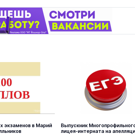
ёх экзаменов в Марий
Выпускник Многопрофильног
лльников
лицея-интерната на апелляц