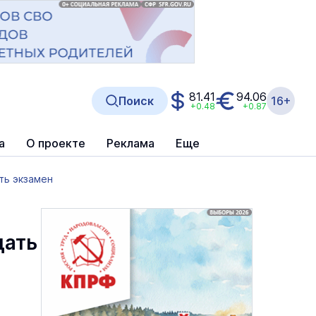
81.41
94.06
Поиск
16+
+0.48
+0.87
а
О проекте
Реклама
Еще
ть экзамен
дать