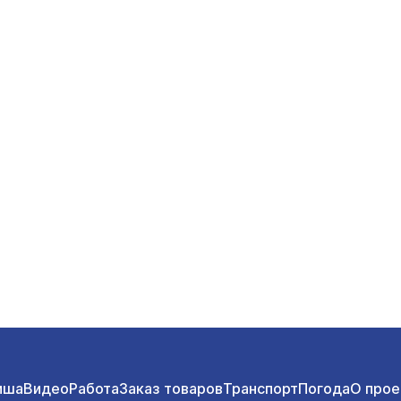
иша
Видео
Работа
Заказ товаров
Транспорт
Погода
О прое