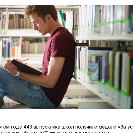
этом году 443 выпускника школ получили медали «За у
 2 степени. Из них 57% — «золотые» медалисты.