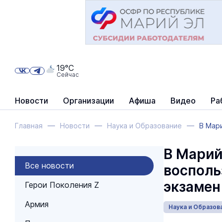
19°C
Сейчас
Новости
Организации
Афиша
Видео
Ра
Главная
Новости
Наука и Образование
В Мар
В Марий
Все новости
восполь
экзамен
Герои Поколения Z
Армия
Наука и Образов