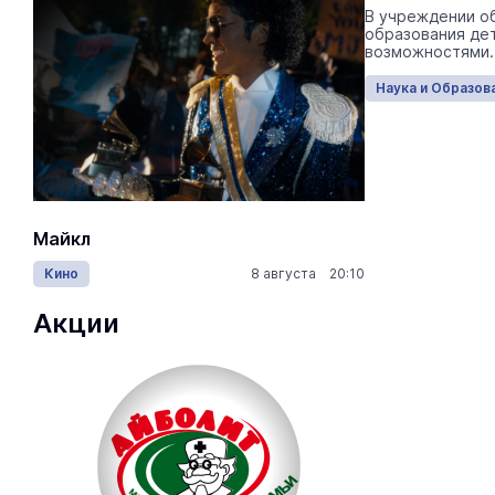
Депутат Останина предлагает заменить
В учреждении о
Единый государственный экзамен на
образования де
итоговую аттестацию.
возможностями.
Наука и Образование
Сегодня 13:35
Наука и Образов
Майкл
Лида / Lid
Кино
8 августа 20:10
Концерты
Акции