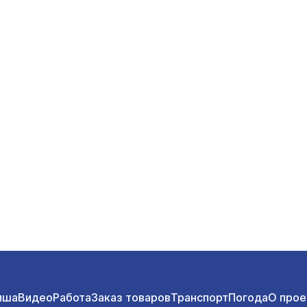
иша
Видео
Работа
Заказ товаров
Транспорт
Погода
О прое