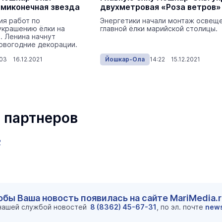
ьмиконечная звезда
двухметровая «Роза ветров»
ия работ по
Энергетики начали монтаж освещ
украшению ёлки на
главной ёлки марийской столицы.
И. Ленина начнут
овогодние декорации.
:03 16.12.2021
Йошкар-Ола
14:22 15.12.2021
 партнеров
2
обы Ваша новость появилась на сайте MariMedia.
 нашей службой новостей
8 (8362) 45-67-31
, по эл. почте
new