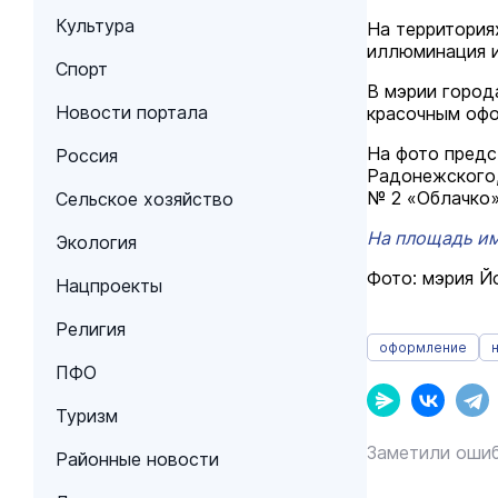
Культура
На территория
иллюминация и
Спорт
В мэрии город
Новости портала
красочным офо
На фото предс
Россия
Радонежского,
№ 2 «Облачко»
Сельское хозяйство
На площадь им
Экология
Фото: мэрия 
Нацпроекты
Религия
оформление
ПФО
Туризм
Заметили ошиб
Районные новости