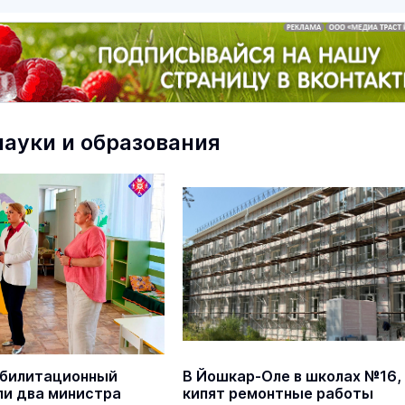
науки и образования
маев о премьере в театре
Как узнать на законных 
«Для меня не бывает
кто собственник недви
ектаклей»
Интервью
18 марта 11:05
абилитационный
В Йошкар-Оле в школах №16, 
В марийском лесу засекли
ли два министра
кипят ремонтные работы
бесшумную хищницу