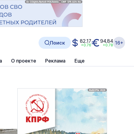
82.17
94.84
Поиск
16+
+0.76
+0.78
а
О проекте
Реклама
Еще