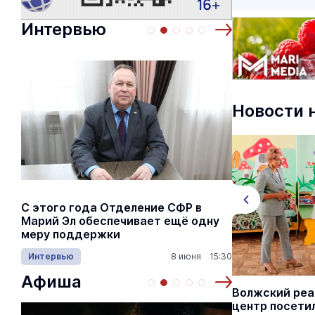
Интервью
Новости 
С этого года Отделение СФР в
Алексей Я
Марий Эл обеспечивает ещё одну
Шкетана: 
меру поддержки
лёгких сп
Интервью
8 июня 15:30
Культура
Афиша
ЕГЭ могут отменить из-за
Волжский ре
олимпиадников
центр посети