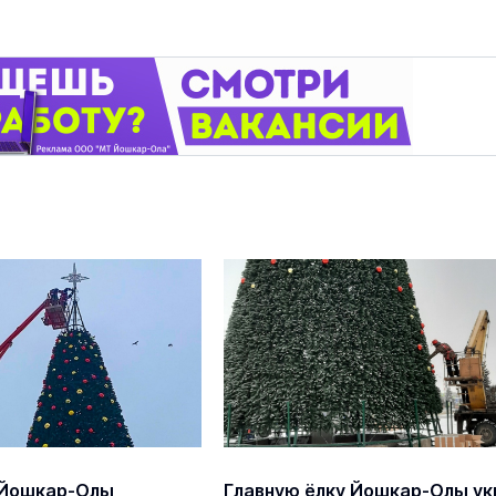
 Йошкар-Олы
Главную ёлку Йошкар-Олы ук