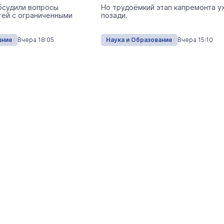
бсудили вопросы
Но трудоёмкий этап капремонта у
Экология
Сегодня 
тей с ограниченными
позади.
ание
Вчера 18:05
Наука и Образование
Вчера 15:10
На ощупь. Путеводитель
a
лабиринту
26 августа 19:00
Город
Завтра кошатники Марий Эл
поздравят своих питомцев с
праздником
Общество
Сегодня 