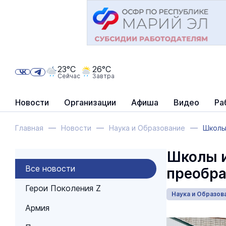
23°C
26°C
Сейчас
Завтра
Новости
Организации
Афиша
Видео
Ра
Главная
Новости
Наука и Образование
Школы
Школы и
Все новости
преобра
Герои Поколения Z
Наука и Образов
Армия