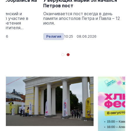
в собрались на
У верующих Марий Эл начался
кой
Петров пост
Олинский и
Оканчивается пост всегда в день
нял участие в
памяти апостолов Петра и Павла – 12
обретения
июля.
святителя
.2026
Религия
10:25 08.06.2026