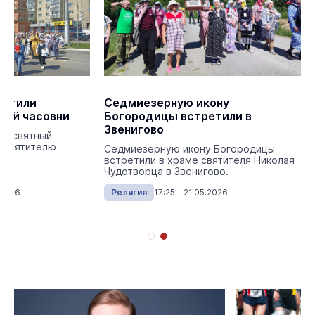
метили
Седмиезерную икону
кой часовни
Богородицы встретили в
Звенигово
одосвятный
 святителю
Седмиезерную икону Богородицы
встретили в храме святителя Николая
Чудотворца в Звенигово.
.2026
Религия
17:25 21.05.2026