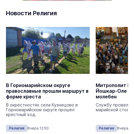
Новости Религия
В Горномарийском округе
Митрополит Ио
православные прошли маршрут в
Йошкар-Оле о
форме креста
молебен
В окрестностях села Кузнецово в
Службу провели в
Горномарийском округе прошёл
марийской столиц
крестный ход.
Религия
Вчера 12:50
Религия
Вчера 08