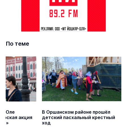
По теме
ар-Оле
В Оршанском районе прошёл
ерская акция
детский пасхальный крестный
лог»
ход