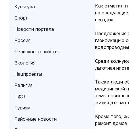
Как отметил гл
Культура
на следующие 
Спорт
сегодня.
Новости портала
Предложения з
Россия
газификацию с
водопроводных
Сельское хозяйство
Среди волную
Экология
льготная ипоте
Нацпроекты
Также люди о
Религия
медицинской п
темы повышени
ПФО
жилья для мол
Туризм
Кроме того, ж
Районные новости
ремонт домов 