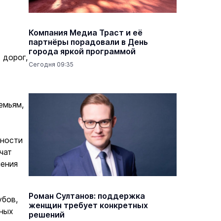
Компания Медиа Траст и её
партнёры порадовали в День
города яркой программой
 дорог,
Сегодня 09:35
емьям,
пности
чат
чения
Роман Султанов: поддержка
убов,
женщин требует конкретных
жных
решений