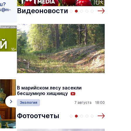
ru?
Видеоновости
s@m-
 по
Выставка «… И птичка вылетает II»
Музеи
10 августа
10 августа
ном
На ого
В марийском лесу засекли
стали 
бесшумную хищницу
лоси и
Экология
7 августа 18:00
9:05
Эколог
Фотоотчеты