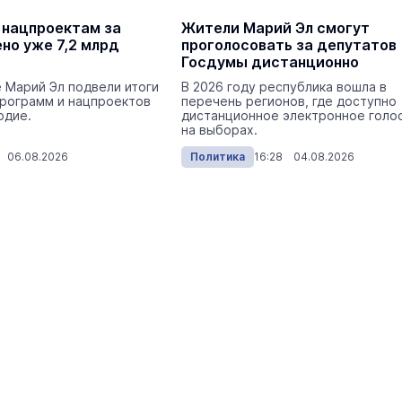
 нацпроектам за
Жители Марий Эл смогут
но уже 7,2 млрд
проголосовать за депутатов
Госдумы дистанционно
 Марий Эл подвели итоги
В 2026 году республика вошла в
программ и нацпроектов
перечень регионов, где доступно
одие.
дистанционное электронное голо
на выборах.
 06.08.2026
Политика
16:28 04.08.2026
Reflex, Дино МС47, Павел Соколо
Иван Валеев: в Йошкар-Оле
выступили звёзды
Йошкар-Ола
Сегодня 