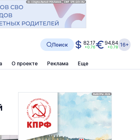
82.17
94.84
Поиск
16+
+0.76
+0.78
а
О проекте
Реклама
Еще
й