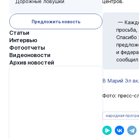
Дорожные ловушки
центров.
Предложить новость
— Каждо
просьба,
Статьи
Спасибо 
Интервью
предложе
Фотоотчеты
и федера
Видеоновости
сообщил 
Архив новостей
В Марий Эл вк
Фото: пресс-с
народная прогр