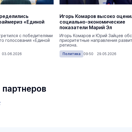
пределились
Игорь Комаров высоко оцени
раймериз «Единой
социально-экономические
показатели Марий Эл
третился с победителями
Игорь Комаров и Юрий Зайцев об
го голосования «Единой
приоритетные направления разви
региона.
 03.06.2026
Политика
09:50 29.05.2026
 партнеров
маев о премьере в театре
Как узнать на законных 
«Для меня не бывает
кто собственник недви
ектаклей»
2
Интервью
18 марта 11:05