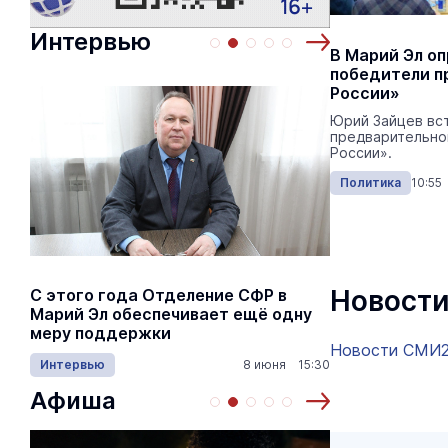
Интервью
В Марий Эл о
победители п
России»
Юрий Зайцев вс
предварительно
России».
Политика
10:55
Новости
С этого года Отделение СФР в
Алексей Я
Марий Эл обеспечивает ещё одну
Шкетана: 
меру поддержки
лёгких сп
Новости СМИ
Интервью
8 июня 15:30
Культура
Афиша