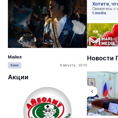
Хотите, чт
Свяжитесь с
t.media
Майкл
Лида / Lid
Новости 
Кино
9 августа 20:10
Концерты
Акции