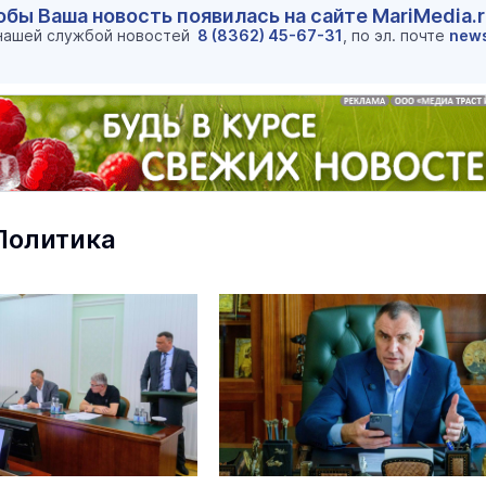
обы Ваша новость появилась на сайте MariMedia.
 нашей службой новостей
8 (8362) 45-67-31
, по эл. почте
new
На ощупь. Путеводитель
a
Политика
лабиринту
26 августа 19:00
Город
В Козьмодемьянске на обновлён
стадионе отметили День
физкультурника
Спорт
Сегодня 0