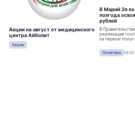
В Марий Эл завершилась
В Марий Эл по
регистрация кандидатов на
полгода освое
выборы депутатов Госдумы
рублей
В республиканском одномандатном
Акции на август от медицинского
В Правительстве
округе № 27 зарегистрировано 10
реализации гос
центра Айболит
кандидатов.
за первое полуг
Акции
Политика
14:55 07.08.2026
Политика
09:25