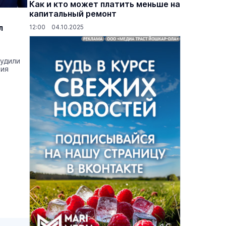
Как и кто может платить меньше на
капитальный ремонт
л
12:00 04.10.2025
судили
тия
основаниях,
Василий Дубровин: как продлить
жимости
мужское долголетие
16 марта 17:00
Здоровье и медицина
19 февраля 15:55