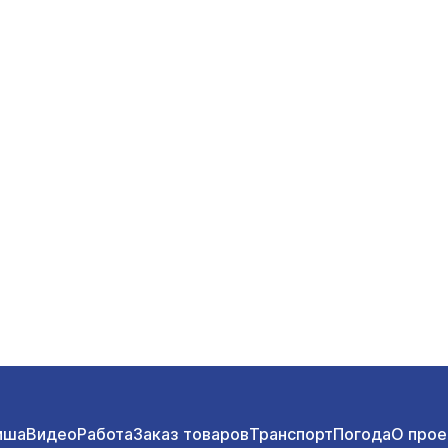
иша
Видео
Работа
Заказ товаров
Транспорт
Погода
О прое