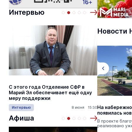
Интервью
Новости 
С этого года Отделение СФР в
Алексей Я
Марий Эл обеспечивает ещё одну
Шкетана: 
меру поддержки
лёгких сп
В Марий Эл готовят к вводу два
На набережно
Интервью
8 июня 15:30
Культура
светофорных объекта
появилась но
Афиша
К концу 2026 года в республике будут
В проекте благ
функционировать 47 светофоров.
реализовано уже