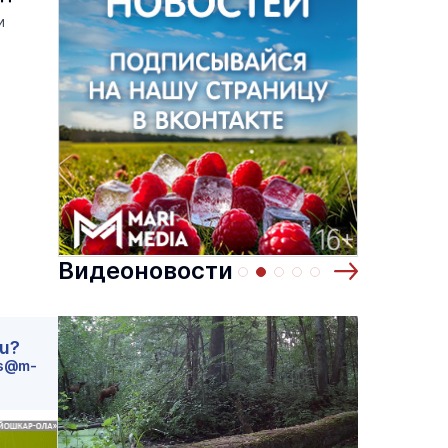
и
Видеоновости
ru?
s@m-