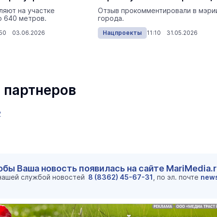
ляют на участке
Отзыв прокомментировали в мэри
 640 метров.
города.
:50 03.06.2026
Нацпроекты
11:10 31.05.2026
 партнеров
2
обы Ваша новость появилась на сайте MariMedia.
 нашей службой новостей
8 (8362) 45-67-31
, по эл. почте
new