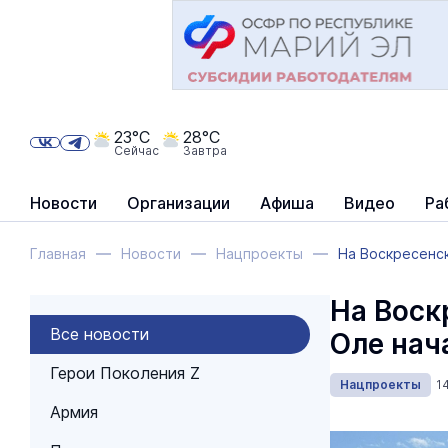
23°C
28°C
Сейчас
Завтра
Новости
Организации
Афиша
Видео
Ра
Главная
Новости
Нацпроекты
На Воскресенс
На Воск
Все новости
Оле нач
Герои Поколения Z
Нацпроекты
1
Армия