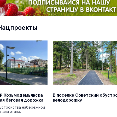
В Йошкар-Оле в
Царевококшайском Кремле
Нацпроекты
проходит военно-спортивное
многоборье
Армия
Сегодня 
маев о премьере в театре
Как узнать на законных 
«Для меня не бывает
кто собственник недви
ектаклей»
Интервью
й Козьмодемьянска
В посёлке Советский обустр
18 марта 11:05
вая беговая дорожка
велодорожку
оустройства набережной
 два этапа.
Выпускники ведомственных вуз