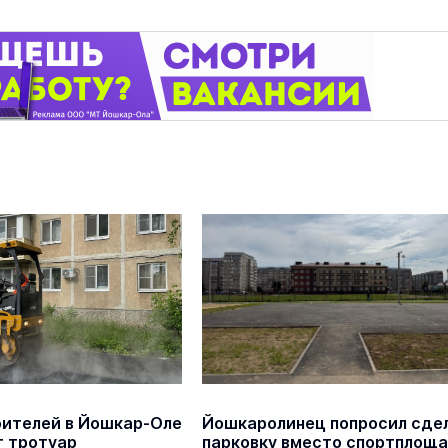
оителей в Йошкар-Оле
Йошкаролинец попросил сде
 тротуар
парковку вместо спортплощ