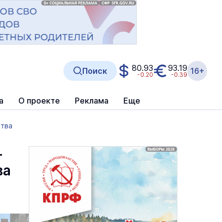
80.93
93.19
Поиск
16+
-0.20
-0.39
а
О проекте
Реклама
Еще
ства
-
ва