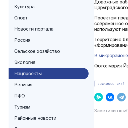
Дорожные рабо
Культура
Царьградского
Спорт
Проектом пред
современное о
Новости портала
используют на
Территорию бл
Россия
«Формирование
Сельское хозяйство
В микрорайоне
Экология
Фото: мэрия 
Нацпроекты
воскресенский 
Религия
ПФО
Туризм
Заметили ошиб
Районные новости