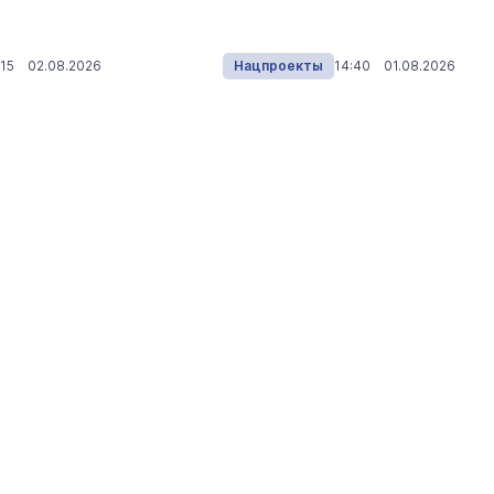
МЧС прибыли в Марий Эл
Общество
Сегодня 
:15 02.08.2026
Нацпроекты
14:40 01.08.2026
На ощупь. Путеводитель
a
лабиринту
26 августа 19:00
Город