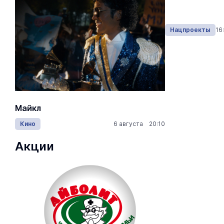
Нацпроекты
Вчера 17:20
Нацпроекты
16
Майкл
Лида / Lid
Кино
6 августа 20:10
Концерты
Акции