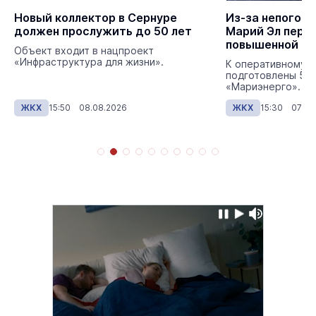
Новый коллектор в Сернуре
Из-за непогод
должен прослужить до 50 лет
Марий Эл пере
повышенной го
Объект входит в нацпроект
«Инфраструктура для жизни».
К оперативному 
подготовлены 57 
«Мариэнерго».
ЖКХ
15:50 08.08.2026
ЖКХ
15:30 07.08