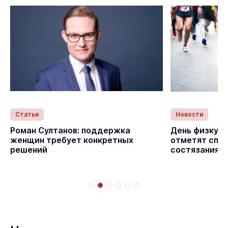
Статьи
Новости
с
Роман Султанов: поддержка
День физкуль
женщин требует конкретных
отметят спо
решений
состязаниям