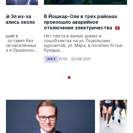
рий Эл из-за
В Йошкар-Оле в трёх районах
остались около
произошло аварийное
к
отключение электричества
шедший в
Нет света в жилых домах и
ке, оставил без
соцобъектах на ул. Подольских
ятков населённых
курсантов, ул. Мира, в посёлке Устье-
ском и Оршанском
Кундыш.
4
ЖКХ
15:53 03.08.2021