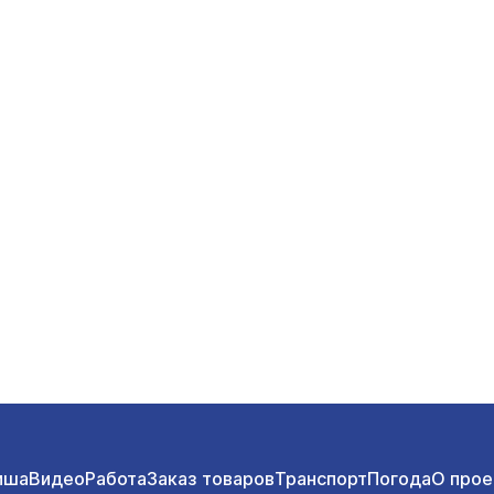
иша
Видео
Работа
Заказ товаров
Транспорт
Погода
О прое