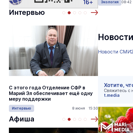
Экология
08:42
Интервью
Новости
Новости СМИ
Хотите, чт
С этого года Отделение СФР в
Алексей Я
Свяжитесь с
Марий Эл обеспечивает ещё одну
Шкетана: 
t.media
меру поддержки
лёгких сп
Интервью
8 июня 15:30
Культура
Афиша