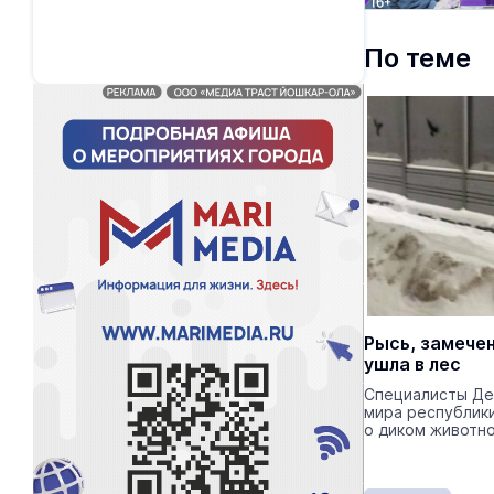
По теме
Рысь, замече
ушла в лес
Специалисты Де
мира республик
о диком животн