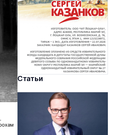
Статьи
.
орохам