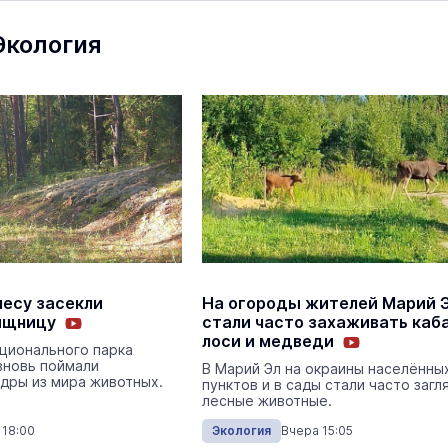
Экология
Вчера 
Экология
На ощупь. Путеводитель
a
лабиринту
26 августа 19:00
Город
лесу засекли
На огороды жителей Марий 
Михаил Васютин проинспектиро
ищницу
стали часто захаживать каб
опасный перекрёсток в
лоси и медведи
ционального парка
Горномарийском районе
вновь поймали
В Марий Эл на окраины населённы
дры из мира животных.
пунктов и в сады стали часто загл
Нацпроекты
Сегодня 
лесные животные.
 18:00
Экология
Вчера 15:05