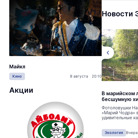
Новости 
Майкл
Лида / Lid
Кино
8 августа 20:10
Концерты
Акции
В Марий Эл обследуют
В марийском 
сибиреязвенные захоронения
бесшумную х
Для биологической защиты населения эти
Фотоловушки На
места регулярно обследуют и берут с
«Марий Чодра» 
них пробы почв.
удивительные ка
Экология
Сегодня 15:20
Экология
Вчера