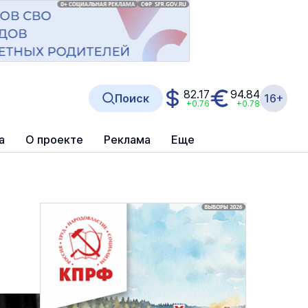
82.17
94.84
Поиск
16+
+0.76
+0.78
а
О проекте
Реклама
Еще