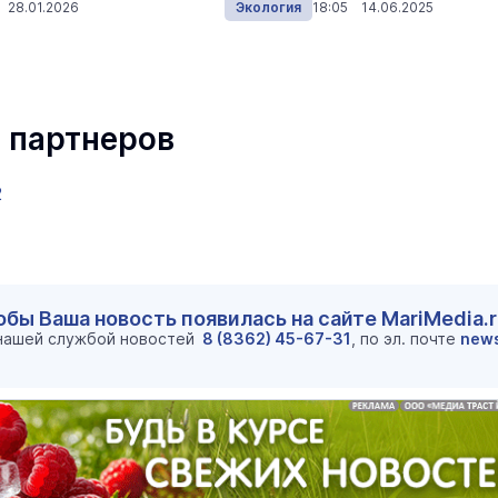
 28.01.2026
Экология
18:05 14.06.2025
 партнеров
2
обы Ваша новость появилась на сайте MariMedia.
маев о премьере в театре
Как узнать на законных 
 нашей службой новостей
8 (8362) 45-67-31
, по эл. почте
new
«Для меня не бывает
кто собственник недви
ектаклей»
Интервью
18 марта 11:05
В марийском лесу засекли
бесшумную хищницу