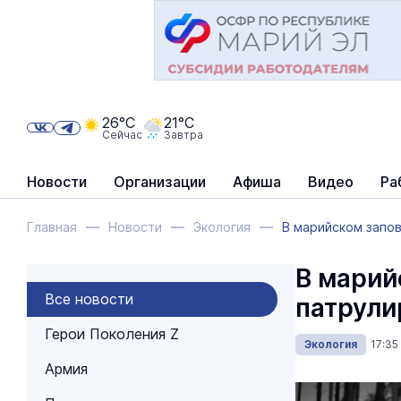
26°C
21°C
Сейчас
Завтра
Новости
Организации
Афиша
Видео
Ра
Главная
Новости
Экология
В марийском запо
В марий
Все новости
патрули
Герои Поколения Z
Экология
17:3
Армия