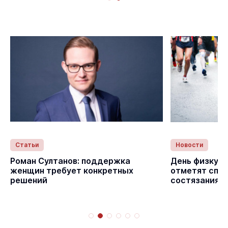
Статьи
Новости
с
Роман Султанов: поддержка
День физкуль
женщин требует конкретных
отметят спо
решений
состязаниям