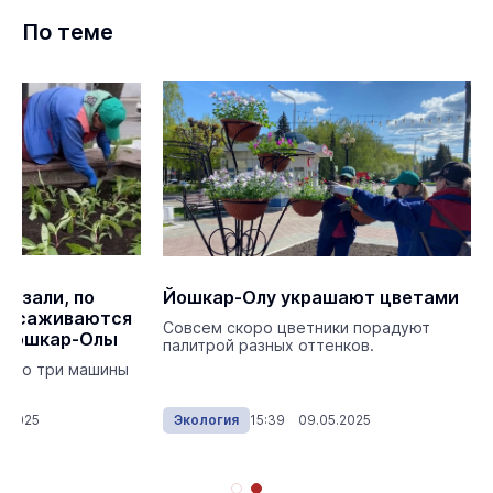
По теме
казали, по
Йошкар-Олу украшают цветами
 высаживаются
Совсем скоро цветники порадуют
х Йошкар-Олы
палитрой разных оттенков.
жено три машины
5.2025
Экология
15:39 09.05.2025