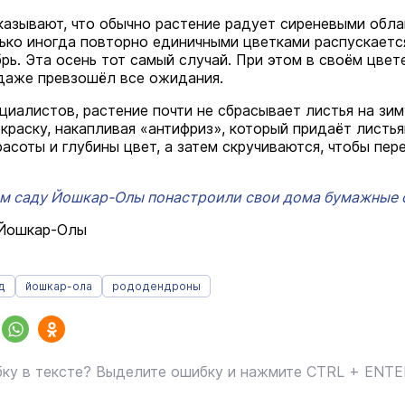
казывают, что обычно растение радует сиреневыми обл
лько иногда повторно единичными цветками распускаетс
рь. Эта осень тот самый случай. При этом в своём цвет
даже превзошёл все ожидания.
циалистов, растение почти не сбрасывает листья на зим
краску, накапливая «антифриз», который придаёт листь
асоты и глубины цвет, а затем скручиваются, чтобы пер
м саду Йошкар-Олы понастроили свои дома бумажные 
 Йошкар-Олы
д
йошкар-ола
рододендроны
ку в тексте? Выделите ошибку и нажмите CTRL + ENT