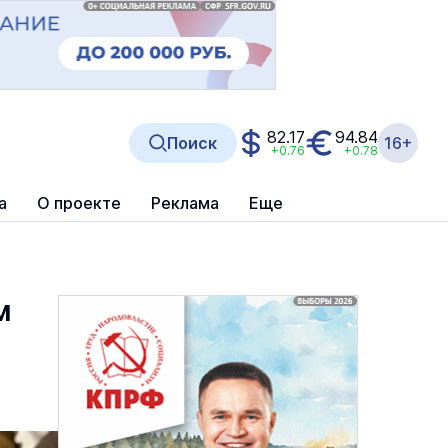
82.17
94.84
Поиск
16+
+0.76
+0.78
а
О проекте
Реклама
Еще
м