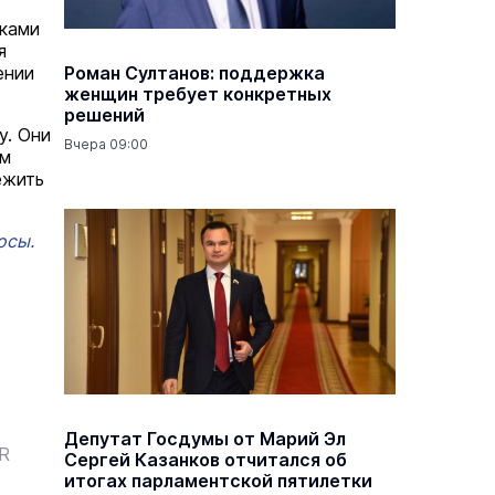
аками
я
ении
Роман Султанов: поддержка
женщин требует конкретных
решений
у. Они
Вчера 09:00
ям
ежить
осы.
Депутат Госдумы от Марий Эл
ER
Сергей Казанков отчитался об
итогах парламентской пятилетки