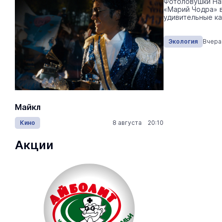
Для биологической защиты населения эти
Фотоловушки На
места регулярно обследуют и берут с
«Марий Чодра» 
них пробы почв.
удивительные ка
Экология
Сегодня 15:20
Экология
Вчера
Майкл
Лида / Lid
Кино
8 августа 20:10
Концерты
Акции