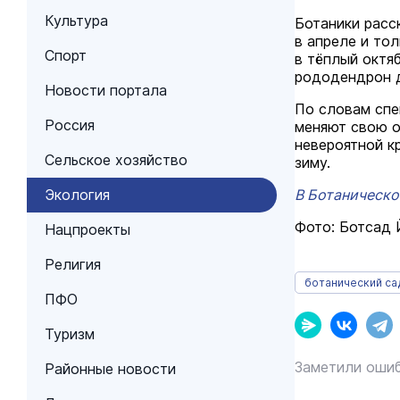
Культура
Ботаники расс
в апреле и то
Спорт
в тёплый октяб
рододендрон 
Новости портала
По словам спе
Россия
меняют свою о
невероятной кр
Сельское хозяйство
зиму.
Экология
В Ботаническо
Фото: Ботсад
Нацпроекты
Религия
ботанический са
ПФО
Туризм
Заметили ошиб
Районные новости