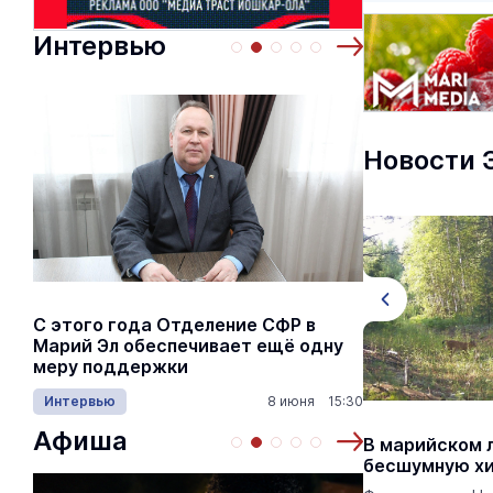
Интервью
Новости 
С этого года Отделение СФР в
Алексей Я
Марий Эл обеспечивает ещё одну
Шкетана: 
меру поддержки
лёгких сп
Интервью
8 июня 15:30
Культура
Афиша
В Марий Эл обследуют
В марийском 
сибиреязвенные захоронения
бесшумную х