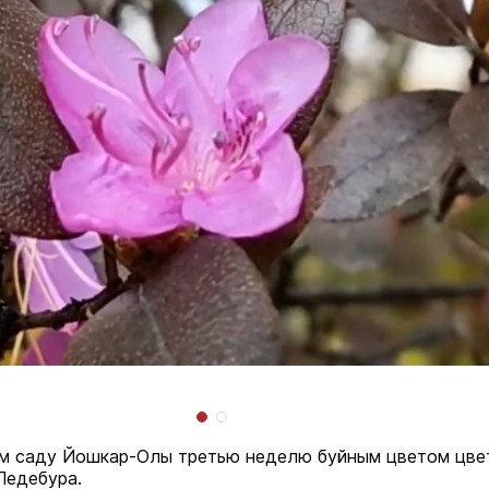
м саду Йошкар-Олы третью неделю буйным цветом цве
Ледебура.