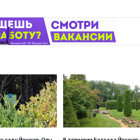
у саду Йошкар-Олы
В топиарии Ботсада Йошкар