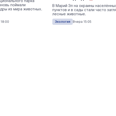
ционального парка
вновь поймали
Экология
Вчера 
В Марий Эл на окраины населённы
дры из мира животных.
пунктов и в сады стали часто загл
лесные животные.
 18:00
Экология
Вчера 15:05
На ощупь. Путеводитель
a
лабиринту
26 августа 19:00
Город
В Йошкар-Оле на линию вышел
первый туристический троллей
Туризм
Сегодня 