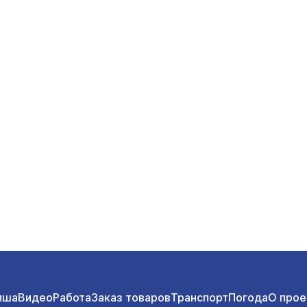
иша
Видео
Работа
Заказ товаров
Транспорт
Погода
О прое