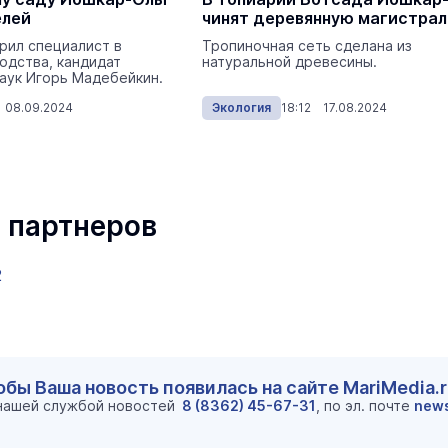
елей
чинят деревянную магистрал
рил специалист в
Тропиночная сеть сделана из
одства, кандидат
натуральной древесины.
аук Игорь Мадебейкин.
 08.09.2024
Экология
18:12 17.08.2024
 партнеров
2
обы Ваша новость появилась на сайте MariMedia.
 нашей службой новостей
8 (8362) 45-67-31
, по эл. почте
new