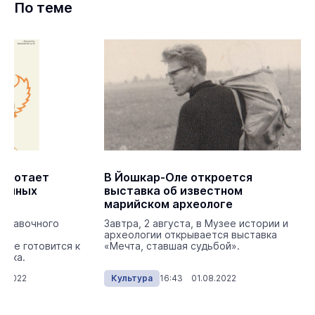
По теме
работает
В Йошкар-Оле откроется
зочных
выставка об известном
марийском археологе
ыставочного
Завтра, 2 августа, в Музее истории и
ой
археологии открывается выставка
рее готовится к
«Мечта, ставшая судьбой».
авка.
8.2022
Культура
16:43 01.08.2022