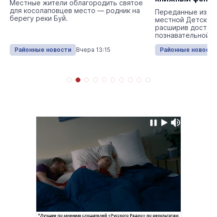
Местные жители облагородить святое
библиотеки в 
для косолаповцев место — родник на
Переданные изда
берегу реки Буй.
местной Детской 
расширив доступ 
познавательной л
Районные новости
Вчера 13:15
Районные новости