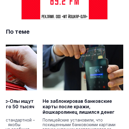
По теме
кар-Олы ищут
Не заблокировав банковские
шего 50 тысяч
карты после кражи,
йошкаролинец лишился денег
сь стандартной –
Полицейские установили, что
нил якобы
похищенными банковскими картами