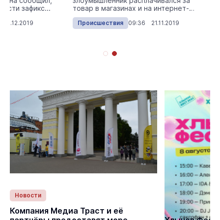
жчина сообщил,
злоумышленник расплачивался за
ости зафикс...
товар в магазинах и на интернет-
сайтах.
 23.12.2019
Происшествия
09:36 21.11.2019
Новости
Статьи
Компания Медиа Траст и её