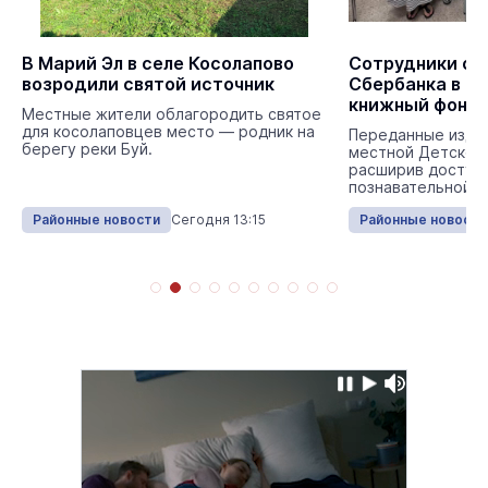
В Марий Эл в селе Косолапово
Сотрудники от
возродили святой источник
Сбербанка в Ма
книжный фонд
Местные жители облагородить святое
библиотеки в 
для косолаповцев место — родник на
Переданные изда
берегу реки Буй.
местной Детской 
расширив доступ 
познавательной л
Районные новости
Сегодня 13:15
Районные новости