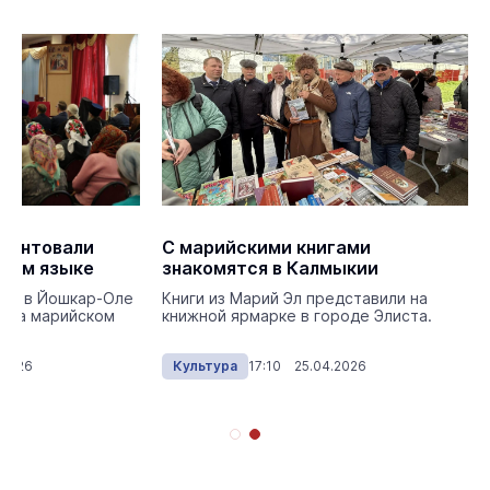
езентовали
С марийскими книгами
ском языке
знакомятся в Калмыкии
тре в Йошкар-Оле
Книги из Марий Эл представили на
ю на марийском
книжной ярмарке в городе Элиста.
.2026
Культура
17:10 25.04.2026