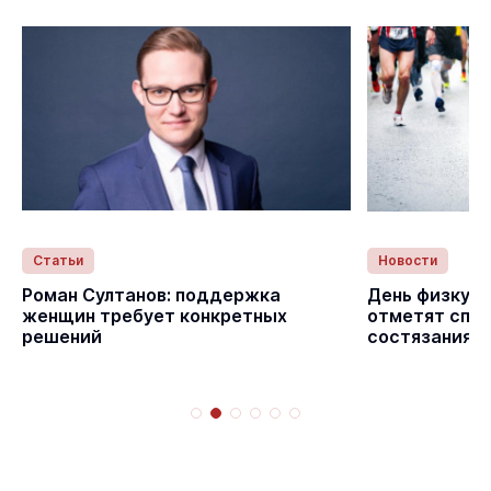
Статьи
Новости
с
Роман Султанов: поддержка
День физкуль
женщин требует конкретных
отметят спо
решений
состязаниям