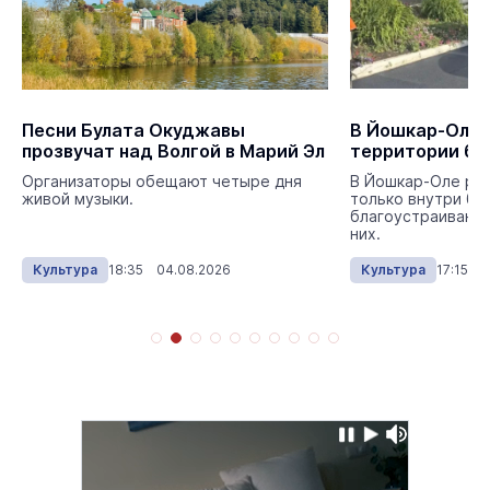
Песни Булата Окуджавы
В Йошкар-Оле 
прозвучат над Волгой в Марий Эл
территории би
Организаторы обещают четыре дня
В Йошкар-Оле ре
живой музыки.
только внутри би
благоустраивают 
них.
Культура
18:35 04.08.2026
Культура
17:15 0