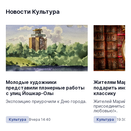
Новости Культура
Молодые художники
Жителям Марий
представили плэнерные работы
подарить инос
с улиц Йошкар-Олы
классику
Экспозицию приурочили к Дню города.
Жителей Марий Э
присоединиться к 
любовью!».
Культура
Вчера 14:40
Культура
19:30 