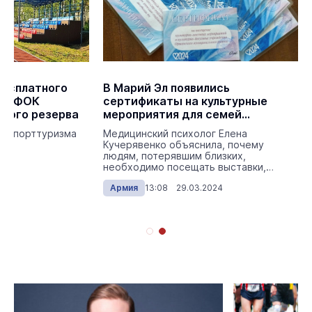
бесплатного
В Марий Эл появились
ли ФОК
сертификаты на культурные
кого резерва
мероприятия для семей
погибших участников СВО
инспорттуризма
Медицинский психолог Елена
Кучерявенко объяснила, почему
людям, потерявшим близких,
необходимо посещать выставки,
концерты и спектакли.
024
Армия
13:08 29.03.2024