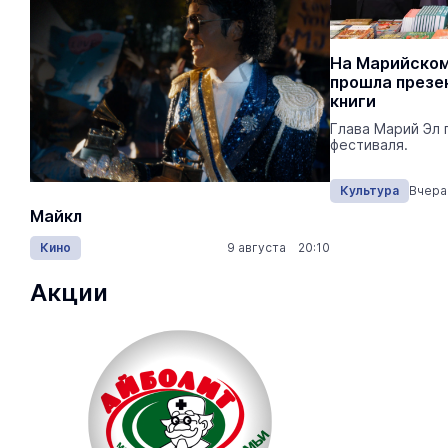
Жителям Марий Эл предлагают
На Марийском
подарить иностранцам русскую
прошла презе
классику
книги
Жителей Марий Эл приглашают
Глава Марий Эл 
присоединиться к акции «Из России, с
фестиваля.
любовью!».
Культура
Сегодня 19:30
Культура
Вчера 
Майкл
Лида / Lid
Кино
9 августа 20:10
Концерты
Акции