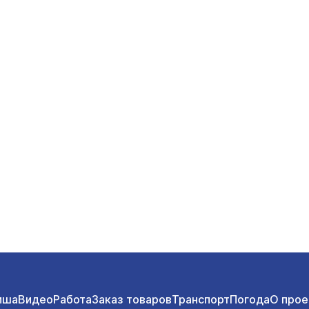
иша
Видео
Работа
Заказ товаров
Транспорт
Погода
О прое