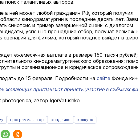
на поиск талантливых авторов.
ие в ней может любой гражданин РФ, который получил
 области кинодраматургии в последние десять лет. Заяв
ть синопсис и пример завершённой сцены с диалогом
андидаты, успешно прошедшие отбор, получат возможн
ть сценарий для фильма, который позднее выйдет в шир
ждёт ежемесячная выплата в размере 150 тысяч рублей;
олнительного кинодраматургического образования; пом
группы и организационное и юридическое сопровождени
подать до 15 февраля. Подробности на
сайте
Фонда кин
ех желающих приглашают принять участие в съёмках фи
 photogenica, автор IgorVetushko
му
программа автор
фонд кино
конкурс