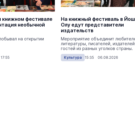
Экология
Вчера 
 книжном фестивале
На книжный фестиваль в Йош
нтация необычной
Олу едут представители
издательств
побывал на открытии
Мероприятие объединит любител
литературы, писателей, издателей
гостей из разных уголков страны.
17:55
Культура
15:35 06.08.2026
На ощупь. Путеводитель
a
лабиринту
26 августа 19:00
Город
В Йошкар-Оле на линию вышел
первый туристический троллей
Туризм
Сегодня 