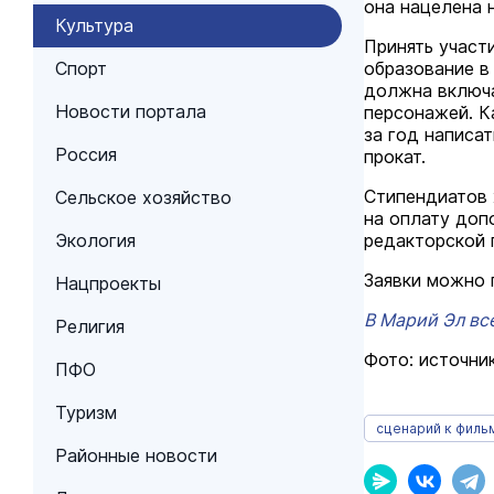
она нацелена 
Культура
Принять участ
Спорт
образование в
должна включа
Новости портала
персонажей. К
за год написа
Россия
прокат.
Стипендиатов 
Сельское хозяйство
на оплату доп
Экология
редакторской 
Заявки можно 
Нацпроекты
В Марий Эл вс
Религия
Фото: источник
ПФО
Туризм
сценарий к филь
Районные новости