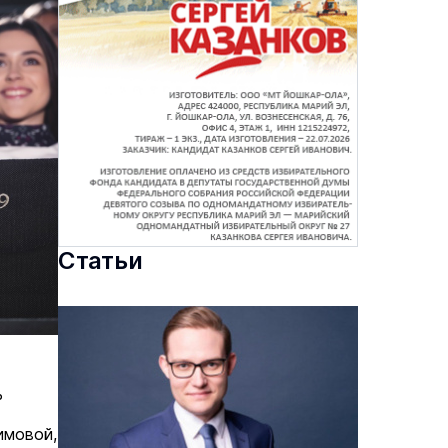
Статьи
ь
имовой,