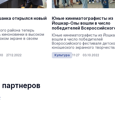
шанка открылся новый
Юные кинематографисты из
Йошкар-Олы вошли в число
победителей Всероссийског
ого района теперь
форума «Бумеранг»
 киноновинки в высоком
Юные кинематографисты из Йошк
оком экране в своём
вошли в число победителей
Всероссийского фестиваля детско
юношеского экранного творчеств
«Бумеранг».
:10 27.12.2022
Культура
11:27 03.10.2022
 партнеров
2