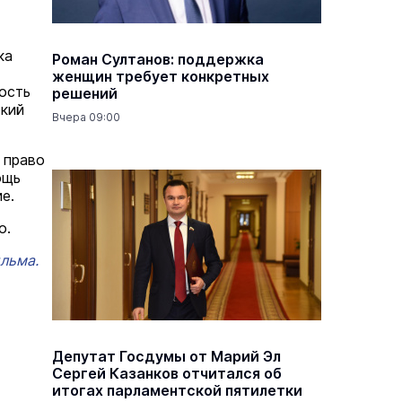
ка
Роман Султанов: поддержка
женщин требует конкретных
ость
решений
окий
Вчера 09:00
 право
ощь
е.
о.
льма.
Депутат Госдумы от Марий Эл
Сергей Казанков отчитался об
итогах парламентской пятилетки