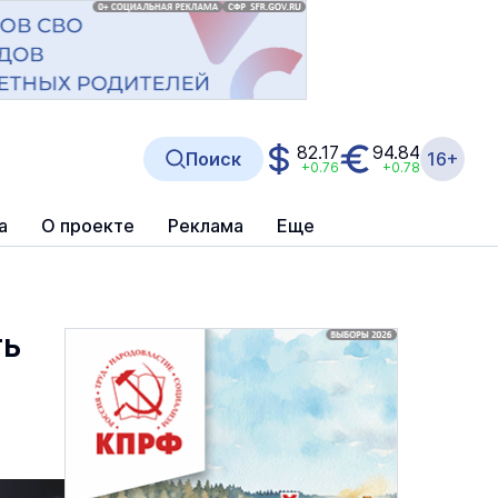
82.17
94.84
Поиск
16+
+0.76
+0.78
а
О проекте
Реклама
Еще
ть