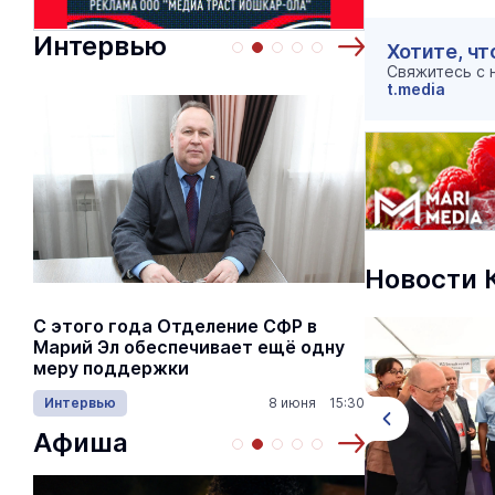
Интервью
Хотите, чт
Свяжитесь с
t.media
Новости 
С этого года Отделение СФР в
Алексей Я
Марий Эл обеспечивает ещё одну
Шкетана: 
меру поддержки
лёгких сп
Интервью
8 июня 15:30
Культура
Афиша