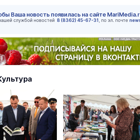
обы Ваша новость появилась на сайте MariMedia.
 нашей службой новостей
8 (8362) 45-67-31
, по эл. почте
new
Культура
маев о премьере в театре
Как узнать на законных 
«Для меня не бывает
кто собственник недви
ектаклей»
Интервью
18 марта 11:05
В марийском лесу засекли
бесшумную хищницу