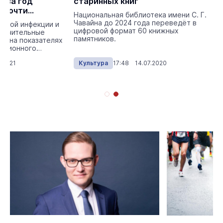
а за год
старинных книг
 почти
Национальная библиотека имени С. Г.
ументов
Чавайна до 2024 года переведёт в
сной инфекции и
цифровой формат 60 книжных
аничительные
памятников.
сь на показателях
ационного
.
.2021
Культура
17:48 14.07.2020