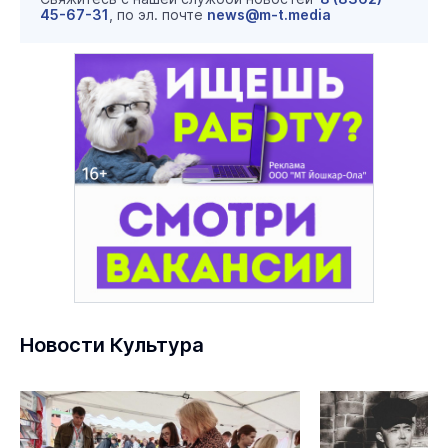
45-67-31
, по эл. почте
news@m-t.media
Новости Культура