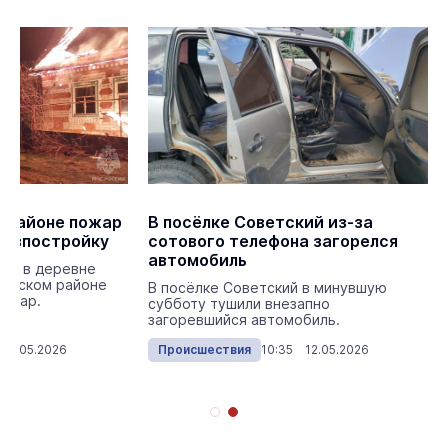
 районе пожар
В посёлке Советский из-за
хозпостройку
сотового телефона загорелся
автомобиль
ом в деревне
рекском районе
В посёлке Советский в минувшую
пожар.
субботу тушили внезапно
загоревшийся автомобиль.
 12.05.2026
Происшествия
10:35 12.05.2026