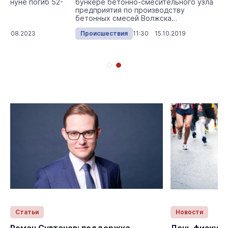
акануне погиб 52-
бункере бетонно-смесительного узла
предприятия по производству
бетонных смесей Волжска
обнаружено тело 56-летней ...
 25.08.2023
Происшествия
11:30 15.10.2019
Статьи
Новости