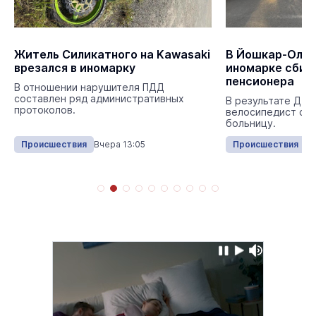
Житель Силикатного на Kawasaki
В Йошкар-Оле 
врезался в иномарку
иномарке сбил
пенсионера
В отношении нарушителя ПДД
составлен ряд административных
В результате ДТП
протоколов.
велосипедист с т
больницу.
Происшествия
Вчера 13:05
Происшествия
Вч