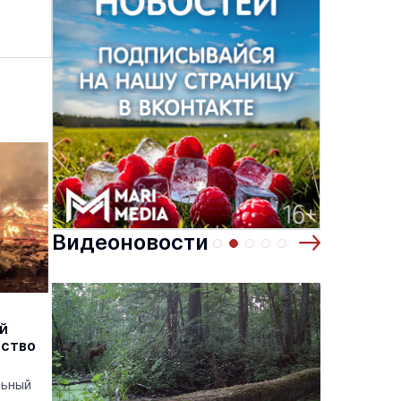
Видеоновости
й
йство
м
льный