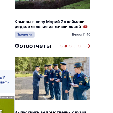
Налого
Камеры в лесу Марий Эл поймали
переда
редкое явление из жизни лосей
автом
Экология
Вчера 11:40
14:55
Видеон
Фотоотчеты
основаниях,
Василий Дубровин: как продлить
ru?
жимости
мужское долголетие
s@m-
16 марта 17:00
Здоровье и медицина
19 февраля 15:55
Выпускники ведомственных вузов
В Йошк