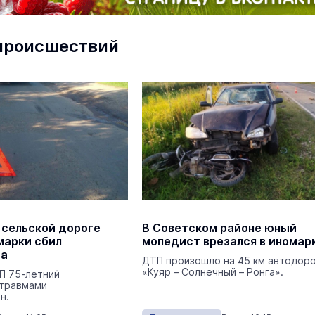
центр посетили два министра
Наука и Образование
Вчера 
происшествий
На ощупь. Путеводитель
a
лабиринту
26 августа 19:00
Город
 сельской дороге
В Советском районе юный
марки сбил
мопедист врезался в иномар
та
ДТП произошло на 45 км автодор
«Куяр – Солнечный – Ронга».
П 75-летний
 травмами
н.