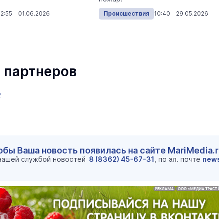
12:55 01.06.2026
Происшествия
10:40 29.05.2026
В Йошкар-Оле в
Царевококшайском Кремле
проходит военно-спортивное
многоборье
 партнеров
Армия
Вчера 
2
маев о премьере в театре
Как узнать на законных 
обы Ваша новость появилась на сайте MariMedia.
«Для меня не бывает
кто собственник недви
 нашей службой новостей
8 (8362) 45-67-31
, по эл. почте
new
ектаклей»
Интервью
18 марта 11:05
Волжский реабилитационный