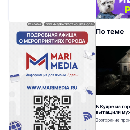
По теме
В Куяре из г
вытащили муж
Возгорание прои