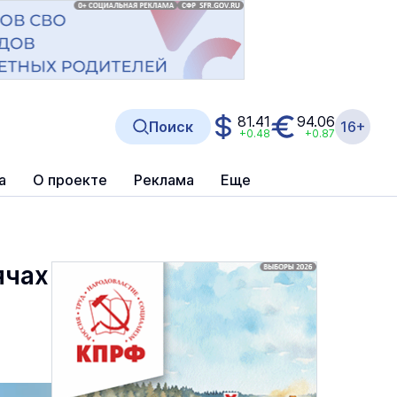
81.41
94.06
Поиск
16+
+0.48
+0.87
а
О проекте
Реклама
Еще
ячах