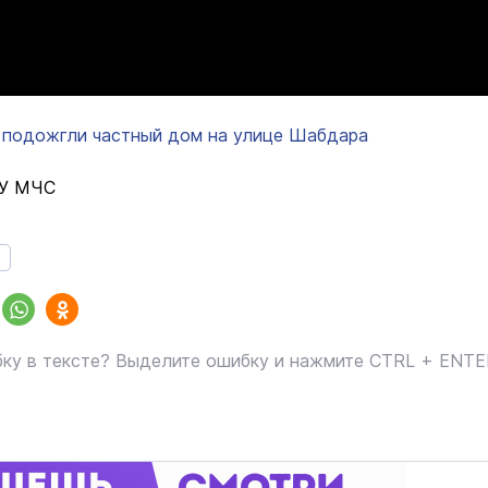
 подожгли частный дом на улице Шабдара
ГУ МЧС
ку в тексте? Выделите ошибку и нажмите CTRL + ENT