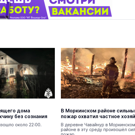
орящего дома
В Моркинском районе сильны
чину без сознания
пожар охватил частное хозя
зошло около 22:00.
В деревне Чавайнур в Моркинско
районе в эту среду произошёл си
пожар.