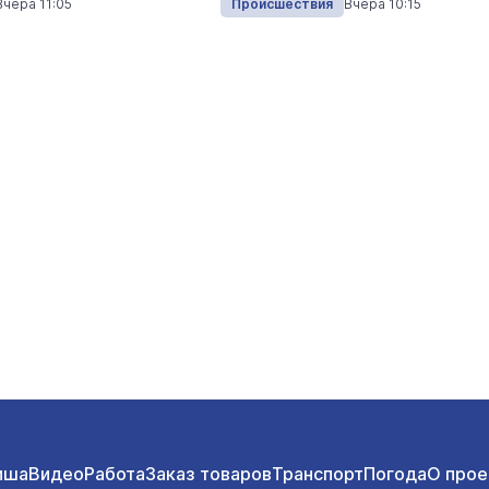
Вчера 11:05
Происшествия
Вчера 10:15
иша
Видео
Работа
Заказ товаров
Транспорт
Погода
О прое