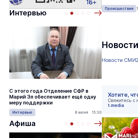
Происшествия
Интервью
Новости
Новости СМИ
С этого года Отделение СФР в
Алексей Я
Хотите, чт
Марий Эл обеспечивает ещё одну
Шкетана: 
Свяжитесь с
меру поддержки
лёгких сп
t.media
Интервью
8 июня 15:30
Культура
Афиша