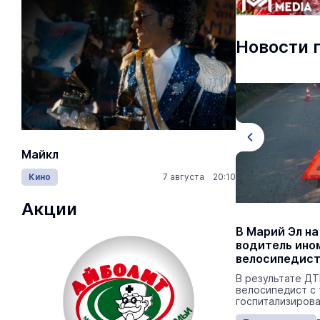
Новости 
Майкл
Лида / Lid
Кино
7 августа 20:10
Концерты
Акции
Жительница Марий Эл вступила в
В Марий Эл на
домовой чат и потеряла 1,6 млн
водитель ино
рублей
велосипедис
Приглашение поступило в одном из
В результате ДТ
мессенджеров.
велосипедист с
госпитализирова