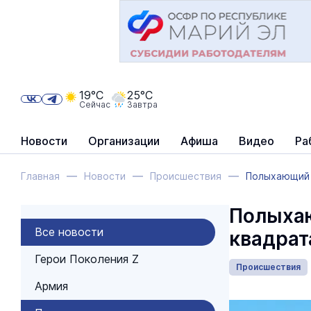
19°C
25°C
Сейчас
Завтра
Новости
Организации
Афиша
Видео
Ра
Главная
Новости
Происшествия
Полыхающий а
Полыхаю
Все новости
квадрат
Герои Поколения Z
Происшествия
Армия