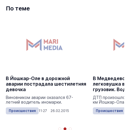
По теме
В Йошкар-Оле в дорожной
В Медведевско
аварии пострадала шестилетняя
легковушка вре
девочка
грузовик. Води
Виновником аварии оказался 67-
ДТП произошло се
летний водитель иномарки.
км Йошкар-Ола – 
Происшествия
11:27 26.02.2015
Происшествия
14