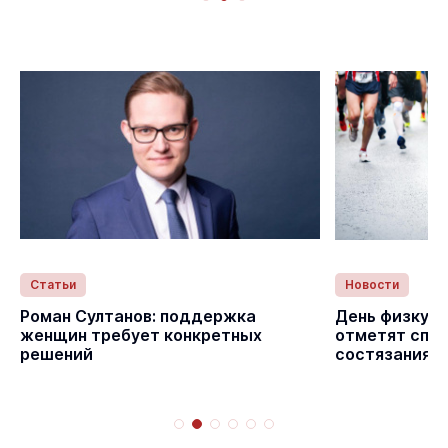
Статьи
Новости
с
Роман Султанов: поддержка
День физкуль
женщин требует конкретных
отметят спо
решений
состязаниям