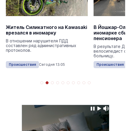
Житель Силикатного на Kawasaki
В Йошкар-Оле 
врезался в иномарку
иномарке сбил
пенсионера
В отношении нарушителя ПДД
составлен ряд административных
В результате ДТП
протоколов.
велосипедист с т
больницу.
Происшествия
Сегодня 13:05
Происшествия
Се