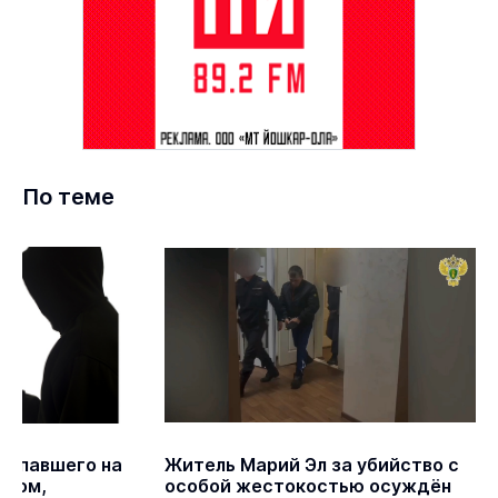
По теме
напавшего на
Житель Марий Эл за убийство с
ожом,
особой жестокостью осуждён