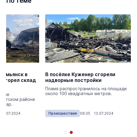
По теме
демьянск в
В посёлке Куженер сгорели
 сгорел склад
надворные постройки
Пламя распространилось на площади
около 100 квадратных метров.
евне
оветском районе
пожар.
 16.07.2024
Происшествия
09:35 13.07.2024