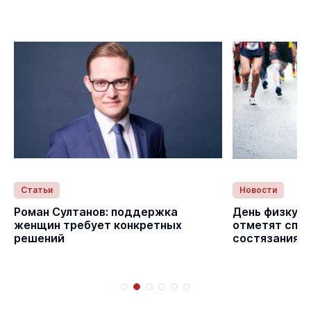
Статьи
Новости
с
Роман Султанов: поддержка
День физкуль
женщин требует конкретных
отметят спо
решений
состязаниям