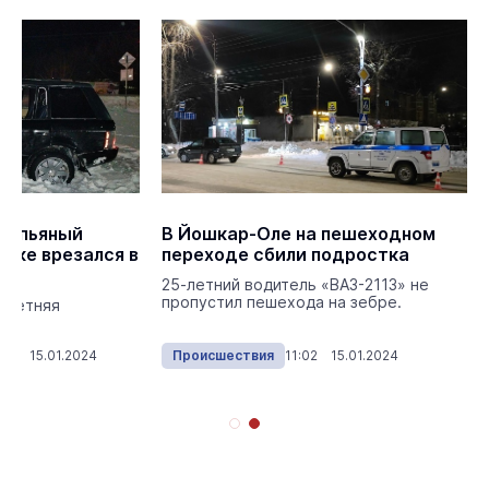
е пьяный
В Йошкар-Оле на пешеходном
арке врезался в
переходе сбили подростка
25-летний водитель «ВАЗ-2113» не
пропустил пешехода на зебре.
-летняя
r.
:18 15.01.2024
Происшествия
11:02 15.01.2024