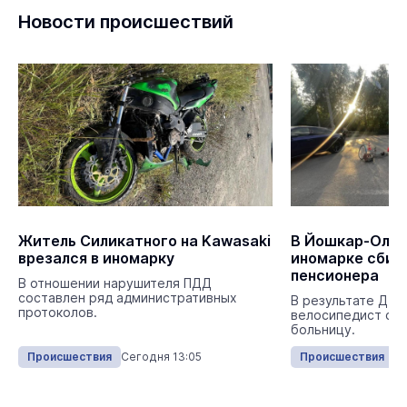
Новости происшествий
Житель Силикатного на Kawasaki
В Йошкар-Оле 
врезался в иномарку
иномарке сбил
пенсионера
В отношении нарушителя ПДД
составлен ряд административных
В результате ДТП
протоколов.
велосипедист с т
больницу.
Происшествия
Сегодня 13:05
Происшествия
Се