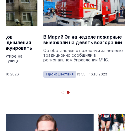
льцов
В Марий Эл на неделе пожарные
а задымления
выезжали на девять возгораний
эвакуировать
Об обстановке с пожарами за неделю
традиционно сообщили в
вартире на
региональном Управлении МЧС.
 по улице
17.10.2023
Происшествия
13:55 16.10.2023