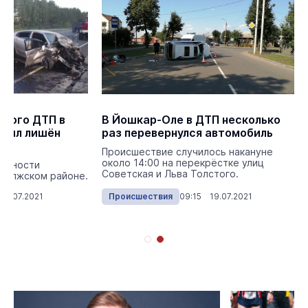
ского ДТП в
В Йошкар-Оле в ДТП несколько
 был лишён
раз перевернулся автомобиль
Происшествие случилось накануне
около 14:00 на перекрёстке улиц
робности
Советская и Льва Толстого.
Волжском районе.
19.07.2021
Происшествия
09:15 19.07.2021