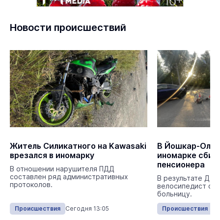
Новости происшествий
Житель Силикатного на Kawasaki
В Йошкар-Оле 
врезался в иномарку
иномарке сбил
пенсионера
В отношении нарушителя ПДД
составлен ряд административных
В результате ДТП
протоколов.
велосипедист с т
больницу.
Происшествия
Сегодня 13:05
Происшествия
Се