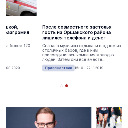
вушкой,
После совместного застолья
о разгромил
гость из Оршанского района
лишился телефона и денег
вила более 120
Сначала мужчины отдыхали в одном из
столичных баров, где к ним
присоединилась компания молодых
людей. Затем они все вместе
направились к товарищу в кв...
 24.08.2020
Происшествия
15:10 22.11.2019