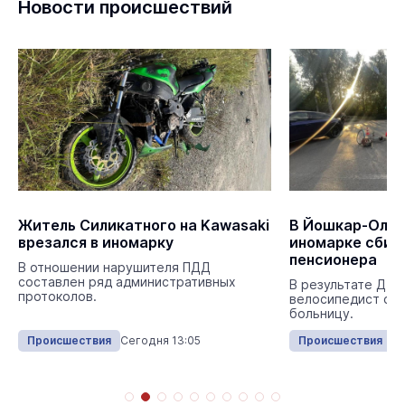
Новости происшествий
Житель Силикатного на Kawasaki
В Йошкар-Оле 
врезался в иномарку
иномарке сбил
пенсионера
В отношении нарушителя ПДД
составлен ряд административных
В результате ДТП
протоколов.
велосипедист с т
больницу.
Происшествия
Сегодня 13:05
Происшествия
Се