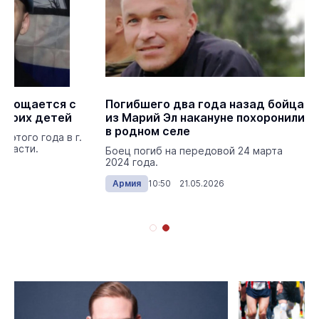
 прощается с
Погибшего два года назад бойца
троих детей
из Марий Эл накануне похоронили
в родном селе
 этого года в г.
бласти.
Боец погиб на передовой 24 марта
2024 года.
026
Армия
10:50 21.05.2026