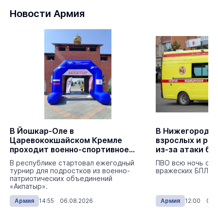
Новости Армия
В Йошкар-Оле в
В Нижегородск
Царевококшайском Кремле
взрослых и ре
проходит военно-спортивное
из-за атаки бе
многоборье
В республике стартовал ежегодный
ПВО всю ночь отр
турнир для подростков из военно-
вражеских БПЛА.
патриотических объединений
«Акпатыр».
Армия
14:55 06.08.2026
Армия
12:00 06.