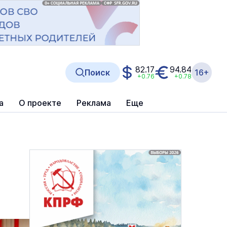
82.17
94.84
Поиск
16+
+0.76
+0.78
а
О проекте
Реклама
Еще