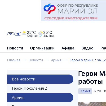
25°C
25°C
Сейчас
Завтра
Новости
Организации
Афиша
Видео
Ра
Главная
Новости
Армия
Герои Марий Эл защи
Герои М
Все новости
работы
Герои Поколения Z
Армия
12:20 1
Армия