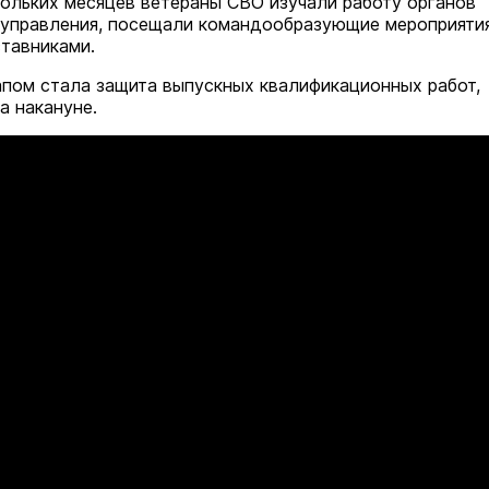
кольких месяцев ветераны СВО изучали работу органов
управления, посещали командообразующие мероприятия
ставниками.
пом стала защита выпускных квалификационных работ,
а накануне.