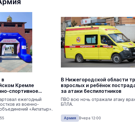
Армия
Экология
Сегодня 
На ощупь. Путеводитель
a
лабиринту
26 августа 19:00
Город
 в
В Нижегородской области т
йском Кремле
взрослых и ребёнок пострада
нно-спортивное
за атаки беспилотников
Завтра кошатники Марий Эл
тартовал ежегодный
ПВО всю ночь отражали атаку вра
поздравят своих питомцев с
остков из военно-
БПЛА.
праздником
 объединений «Акпатыр».
Общество
Сегодня 
:55
Армия
Вчера 12:00