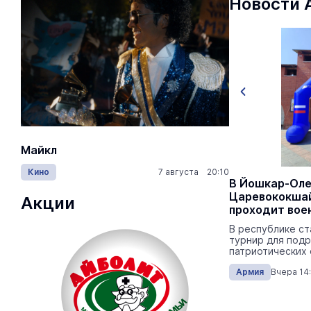
Новости 
Майкл
Лида / Lid
Кино
7 августа 20:10
Концерты
В Советском районе провожают в
В Йошкар-Оле
последний путь старшего
Царевококша
Акции
лейтенанта Николая Светлакова
проходит вое
многоборье
Сегодня в 11:30 в селе Вятское у
В республике с
обелиска павшим воинам состоится
турнир для подр
траурный митинг.
патриотических
Армия
Сегодня 10:45
Армия
Вчера 14