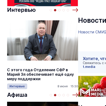
Интервью
Новости
Новости СМИ
Хотите, чт
Свяжитесь с
t.media
С этого года Отделение СФР в
Алексей Я
Марий Эл обеспечивает ещё одну
Шкетана: 
меру поддержки
лёгких сп
Интервью
8 июня 15:30
Культура
Афиша