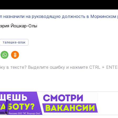
л назначили на руководящую должность в Моркинском 
мэрия Йошкар-Олы
талешке-влак
ку в тексте? Выделите ошибку и нажмите CTRL + ENT