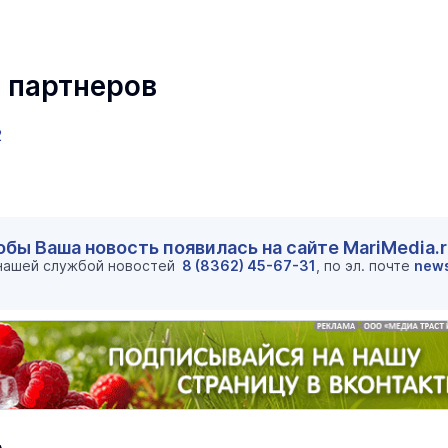
 партнеров
2
обы Ваша новость появилась на сайте MariMedia.
 нашей службой новостей
8 (8362) 45-67-31
, по эл. почте
new
маев о премьере в театре
Как узнать на законных 
«Для меня не бывает
кто собственник недви
ектаклей»
Интервью
18 марта 11:05
В марийском лесу засекли
бесшумную хищницу