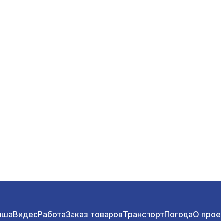
иша
Видео
Работа
Заказ товаров
Транспорт
Погода
О прое