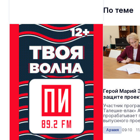
По теме
Герой Марий Э
защите проек
Участник програ
Талешке-влак» 
прорабатывает 
выпускного прое
Армия
09:10 11