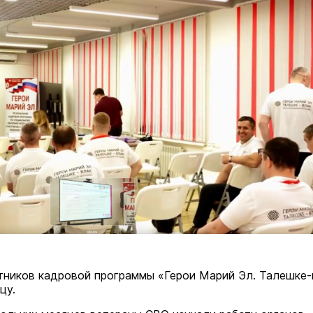
тников кадровой программы «Герои Марий Эл. Талешке-
цу.