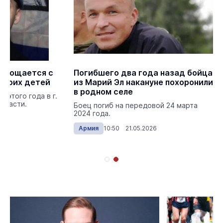
 прощается с
Погибшего два года назад бойца
троих детей
из Марий Эл накануне похоронили
в родном селе
 этого года в г.
бласти.
Боец погиб на передовой 24 марта
2024 года.
026
Армия
10:50 21.05.2026