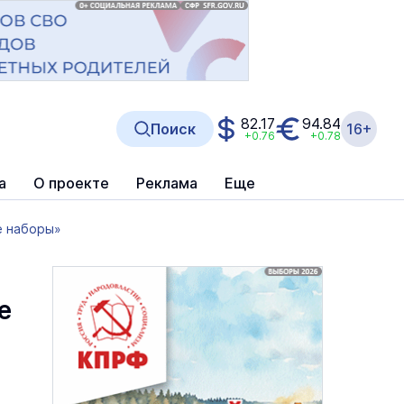
82.17
94.84
Поиск
16+
+0.76
+0.78
а
О проекте
Реклама
Еще
е наборы»
е