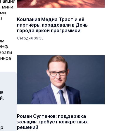
 акции
 мини-
ями
0
Компания Медиа Траст и её
партнёры порадовали в День
города яркой программой
Сегодня 09:35
ом
 ОНФ
везли
анное
ля
й.
Роман Султанов: поддержка
,
женщин требует конкретных
др
решений