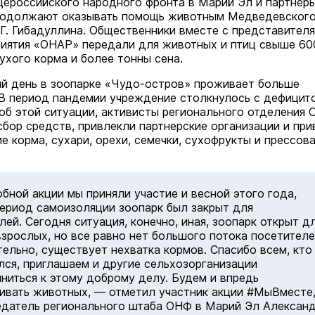
ероссийского народного фронта в Марий Эл и партнеры
одолжают оказывать помощь животным Медведевского
Г.Г. Гибадуллина. Общественники вместе с представител
иятия «ОНАР» передали для животных и птиц свыше 60
ухого корма и более тонны сена.
й день в зоопарке «Чудо-остров» проживает больше
 В период пандемии учреждение столкнулось с дефицит
 об этой ситуации, активисты регионального отделения
сбор средств, привлекли партнерские организации и при
е корма, сухари, орехи, семечки, сухофрукты и прессов
бной акции мы приняли участие и весной этого года,
период самоизоляции зоопарк был закрыт для
лей. Сегодня ситуация, конечно, иная, зоопарк открыт д
взрослых, но все равно нет большого потока посетителе
ельно, существует нехватка кормов. Спасибо всем, кто
лся, приглашаем и другие сельхозорганизации
ниться к этому доброму делу. Будем и впредь
вать животных, — отметил участник акции #МыВместе
датель регионального штаба ОНФ в Марий Эл Алексан