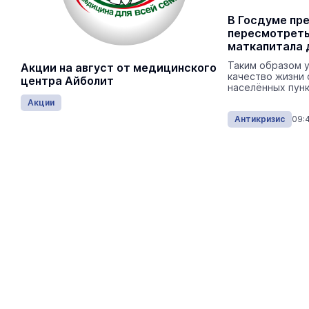
Родителям предлагают
В Госдуме пр
выплачивать пособие до
пересмотрет
совершеннолетия ребёнка
маткапитала 
В Госдуму внесён законопроект, которым
Таким образом 
Акции на август от медицинского
продлевается возможность получения
качество жизни 
центра Айболит
пособия еще на 1 год.
населённых пунк
Акции
Антикризис
16:50 15.02.2024
Антикризис
09: