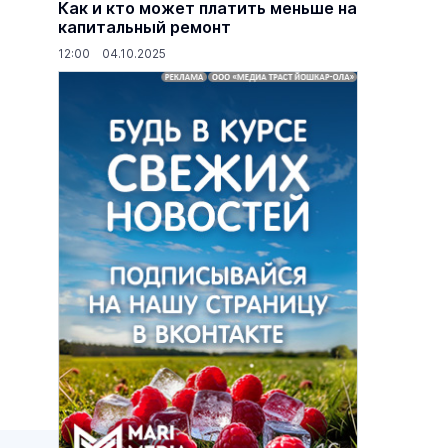
Как и кто может платить меньше на
капитальный ремонт
12:00 04.10.2025
основаниях,
Василий Дубровин: как продлить
жимости
мужское долголетие
16 марта 17:00
Здоровье и медицина
19 февраля 15:55