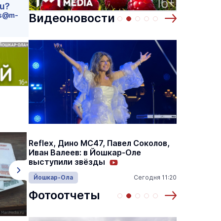
ru?
s@m-
Видеоновости
 по
Выставка «… И птичка вылетает II»
Музеи
10 августа
10 августа
Reflex, Дино МС47, Павел Соколов,
В Козь
Иван Валеев: в Йошкар-Оле
стадио
выступили звёзды
физкул
12:15
Йошкар-Ола
Сегодня 11:20
Спорт
Фотоотчеты