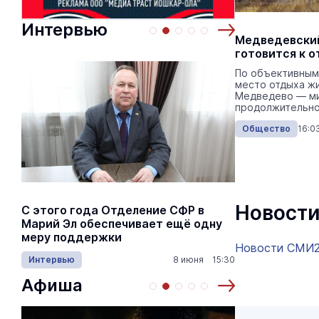
Интервью
Медведевски
готовится к 
По объективным
место отдыха жи
Медведево — ми
продолжительно
Общество
16:0
Новости
С этого года Отделение СФР в
Алексей Я
Марий Эл обеспечивает ещё одну
Шкетана: 
меру поддержки
лёгких сп
Новости СМИ
Интервью
8 июня 15:30
Культура
Афиша