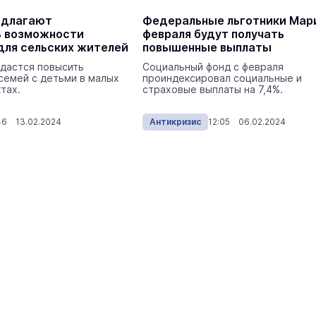
едлагают
Федеральные льготники Мари
ь возможности
февраля будут получать
для сельских жителей
повышенные выплаты
удастся повысить
Социальный фонд с февраля
семей с детьми в малых
проиндексировал социальные и
тах.
страховые выплаты на 7,4%.
46 13.02.2024
Антикризис
12:05 06.02.2024
Reflex, Дино МС47, Павел Соколо
Иван Валеев: в Йошкар-Оле
выступили звёзды
Йошкар-Ола
Сегодня 