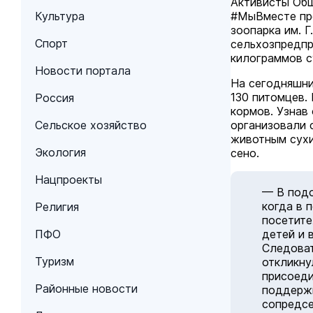
Активисты Общ
Культура
#МыВместе пр
зоопарка им. 
Спорт
сельхозпредпр
килограммов с
Новости портала
На сегодняшни
130 питомцев.
Россия
кормов. Узнав
Сельское хозяйство
организовали 
животным сухи
Экология
сено.
Нацпроекты
— В подо
когда в 
Религия
посетите
ПФО
детей и 
Следоват
Туризм
откликну
присоеди
Районные новости
поддержи
сопредсе