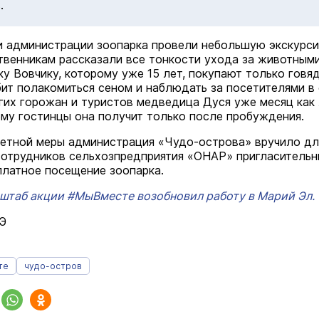
.
 администрации зоопарка провели небольшую экскурс
твенникам рассказали все тонкости ухода за животными
у Вовчику, которому уже 15 лет, покупают только говяд
ит полакомиться сеном и наблюдать за посетителями в 
их горожан и туристов медведица Дуся уже месяц как 
тому гостинцы она получит только после пробуждения.
ветной меры администрация «Чудо-острова» вручило дл
отрудников сельхозпредприятия «ОНАР» пригласитель
платное посещение зоопарка.
штаб акции #МыВместе возобновил работу в Марий Эл.
Э
те
чудо-остров