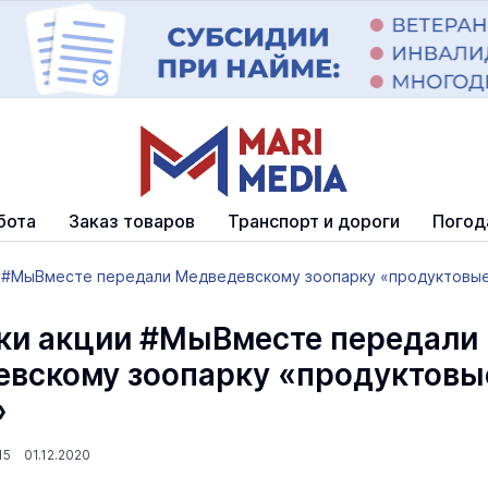
бота
Заказ товаров
Транспорт и дороги
Погод
и #МыВместе передали Медведевскому зоопарку «продуктовы
ки акции #МыВместе передали
вскому зоопарку «продуктовы
»
15 01.12.2020