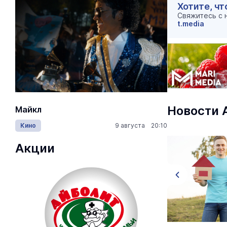
Хотите, чт
Свяжитесь с
t.media
Новости 
Майкл
Лида / Lid
Кино
9 августа 20:10
Концерты
Акции