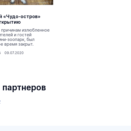
й «Чудо-остров»
открытию
 причинам излюбленное
телей и гостей
ни-зоопарк, был
е время закрыт.
3 09.07.2020
 партнеров
маев о премьере в театре
Как узнать на законных 
«Для меня не бывает
кто собственник недви
ектаклей»
2
Интервью
18 марта 11:05