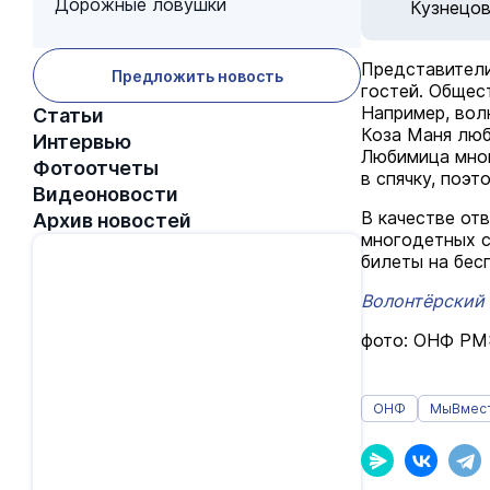
Дорожные ловушки
Кузнецов
Представители
Предложить новость
гостей. Общес
Например, волк
Статьи
Коза Маня люб
Интервью
Любимица мног
Фотоотчеты
в спячку, поэ
Видеоновости
В качестве от
Архив новостей
многодетных с
билеты на бес
Волонтёрский 
фото: ОНФ РМ
ОНФ
МыВмес