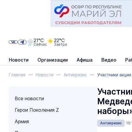
21°C
22°C
Сейчас
Завтра
Новости
Организации
Афиша
Видео
Ра
Главная
Новости
Антикризис
Участники акци
Участни
Все новости
Медведе
наборы
Герои Поколения Z
Армия
Антикризис
10: