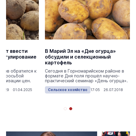
ают ввести
В Марий Эл на «Дне огурца»
регулирование
обсудили и селекционный
картофель
шов обратился к
Сегодня в Горномарийском районе в
с просьбой
формате Дня поля прошёл научно-
билизации цен.
практический семинар «День огурца».
14:29 01.04.2025
Сельское хозяйство
17:05 26.07.2018