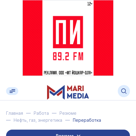
Главная
Работа
Резюме
Нефть, газ, энергетика
Переработка
Резюме