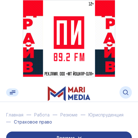
Главная
Работа
Резюме
Юриспруденция
Страховое право
Резюме