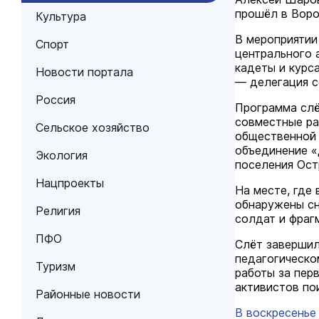
прошёл в Воро
Культура
В мероприятии
Спорт
центрального 
кадеты и курс
Новости портала
— делегация с
Россия
Программа слё
совместные ра
Сельское хозяйство
общественной 
объединение «
Экология
поселения Ост
Нацпроекты
На месте, где
обнаружены сн
Религия
солдат и фраг
ПФО
Слёт завершил
педагогическо
Туризм
работы за пер
активистов по
Районные новости
В воскресенье