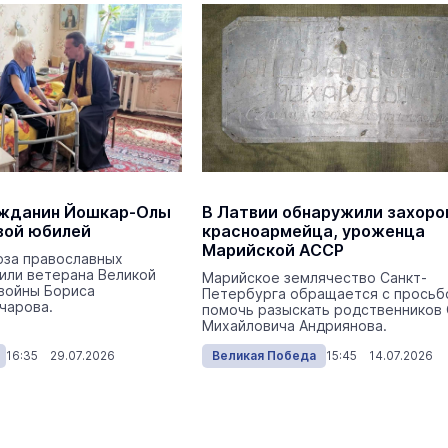
Происшествия
Сегодня 
На ощупь. Путеводитель
ажданин Йошкар-Олы
В Латвии обнаружили захоро
a
лабиринту
вой юбилей
красноармейца, уроженца
26 августа 19:00
Марийской АССР
Город
юза православных
или ветерана Великой
Марийское землячество Санкт-
войны Бориса
Петербурга обращается с просьб
чарова.
помочь разыскать родственников
В марийском заповеднике у
Михайловича Андриянова.
кордона обнаружили редкую
краснокнижную орхидею
16:35 29.07.2026
Великая Победа
15:45 14.07.2026
Экология
Сегодня 