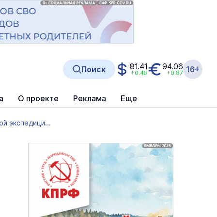
81.41
94.06
Поиск
16+
+0.48
+0.87
а
О проекте
Реклама
Еще
й экспедици...