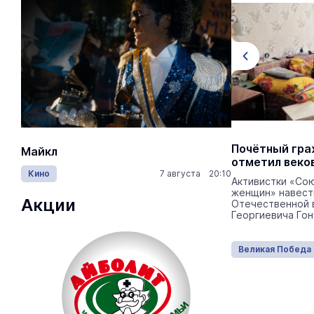
Учащиеся из Марий Эл смогут
Почётный гр
Майкл
Лида / Lid
изучить историю своей семьи
отметил веко
Кино
7 августа 20:10
Концерты
через конкурс
Активистки «Со
женщин» навест
Продолжается регистрация на
Акции
Отечественной 
Всероссийский исследовательский
Георгиевича Гон
конкурс «Семейная память».
Великая Победа
15:05 03.08.2026
Великая Победа