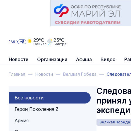
29°C
25°C
Сейчас
Завтра
Новости
Организации
Афиша
Видео
Ра
Главная
Новости
Великая Победа
Следовател
Следова
Все новости
принял 
экспеди
Герои Поколения Z
Армия
Великая Победа