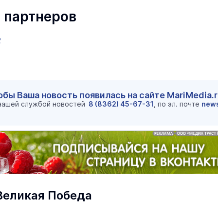
 партнеров
2
обы Ваша новость появилась на сайте MariMedia.
 нашей службой новостей
8 (8362) 45-67-31
, по эл. почте
new
маев о премьере в театре
Как узнать на законных 
«Для меня не бывает
кто собственник недви
ектаклей»
Интервью
18 марта 11:05
Великая Победа
В Йошкар-Оле ночью из горящег
дома эвакуировали 27 человек