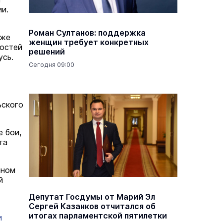
и.
Роман Султанов: поддержка
кже
женщин требует конкретных
гостей
решений
усь.
Сегодня 09:00
ьского
 бои,
та
нном
й
Депутат Госдумы от Марий Эл
Сергей Казанков отчитался об
итогах парламентской пятилетки
и