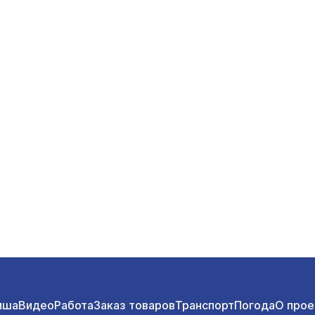
иша
Видео
Работа
Заказ товаров
Транспорт
Погода
О прое