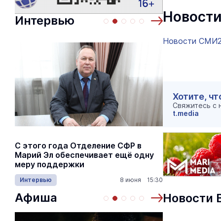
Новости
Интервью
Новости СМИ
Хотите, чт
Свяжитесь с
t.media
С этого года Отделение СФР в
Алексей Я
Марий Эл обеспечивает ещё одну
Шкетана: 
меру поддержки
лёгких сп
Интервью
8 июня 15:30
Культура
Афиша
Новости 