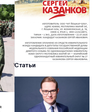
Статьи
я
й