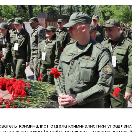
ватель-криминалист отдела криминалистики управлени
 стал участником IV слёта поисковых отрядов, которы