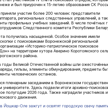
неже и был приурочен к 15-летию образования СК Росси
 приняли участие более 200 человек: представители
аппарата, региональных следственных управлений, а та
анты профильных учебных заведений. В числе почётных 
отрудников Следственного комитета Республики Белар
та получилась насыщенной. Особое значение имели
скопки с поисковиками Воронежской региональной
организации «Историко-патриотическое поисковое
Дон» на территории хутора Аверино Коротоякского сел
рогожского района.
 в годы Великой Отечественной войны шли ожесточённые
аряды, гильзы, элементы обмундирования, предметы бы
менты человеческих останков.
ся пленарным заседанием в Воронежском государстве
м университете. Здесь подвели итоги архивно-поисково
вое полугодие 2026 года. Также наградили участников и
искового движения.
 в Йошкар-Оле зажгут и освятят городскую свечу памят