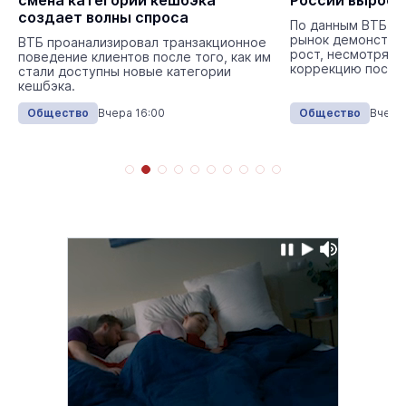
смена категорий кешбэка
России вырос 
создает волны спроса
По данным ВТБ, в
рынок демонстри
ВТБ проанализировал транзакционное
рост, несмотря н
поведение клиентов после того, как им
коррекцию после
стали доступны новые категории
кешбэка.
Общество
Вчера 16:00
Общество
Вчера 