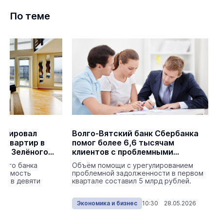
По теме
изировал
Волго-Вятский банк Сбербанка
 квартир в
помог более 6,6 тысячам
ия Зелёного
клиентов с проблемными
кредитами
ского банка
Объём помощи с урегулированием
тоимость
проблемной задолженности в первом
ья в девяти
квартале составил 5 млрд рублей.
026
Экономика и бизнес
10:30 28.05.2026