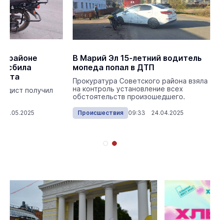
м районе
В Марий Эл 15-летний водитель
ь сбила
мопеда попал в ДТП
диста
Прокуратура Советского района взяла
на контроль установление всех
педист получил
обстоятельств произошедшего.
 05.05.2025
Происшествия
09:33 24.04.2025