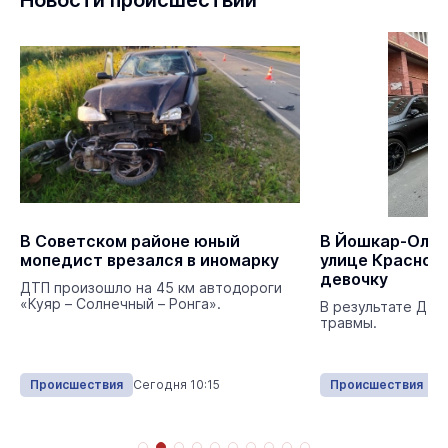
Новости происшествий
В Советском районе юный
В Йошкар-Оле 
мопедист врезался в иномарку
улице Красноа
девочку
ДТП произошло на 45 км автодороги
«Куяр – Солнечный – Ронга».
В результате ДТП
травмы.
Происшествия
Сегодня 10:15
Происшествия
Се