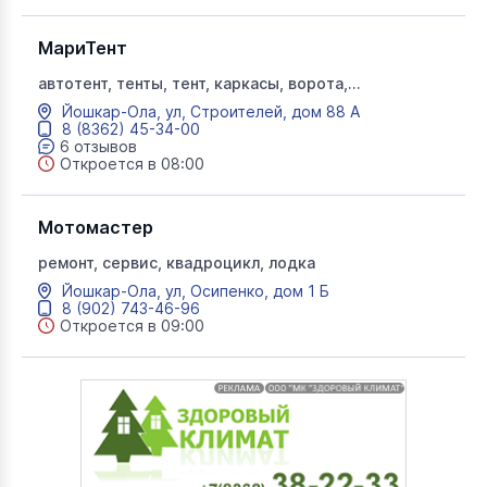
МариТент
автотент, тенты, тент, каркасы, ворота,
металлоконструкции, крыши, реклама на тентах,
Йошкар-Ола, ул, Строителей, дом 88 А
маркизы, ремонт, бассейны, маритент,
8 (8362) 45-34-00
автомобильные тенты
6 отзывов
Откроется в 08:00
Мотомастер
ремонт, сервис, квадроцикл, лодка
Йошкар-Ола, ул, Осипенко, дом 1 Б
8 (902) 743-46-96
Откроется в 09:00