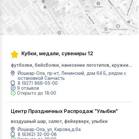
Кубки, медали, сувениры 12
футболки, бейсболки, нанесение логотипов, кружки,
магниты, кубки, медали, лазерная гравировка,
Йошкар-Ола, пр-кт, Ленинский, дом 64 Б, рядом с
сувениры, ручки, пазлы, подарки, Хамелеон, кубок,
остановкой Санчасть
кмс12, кмс 12
8 (927) 888-05-00
9 отзывов
Открыто до 18:00
Центр Праздничных Распродаж "Улыбки"
воздушный шар, салют, фейерверк, улыбки
Йошкар-Ола, ул, Кирова,д.6а
8 (8362) 32-00-08