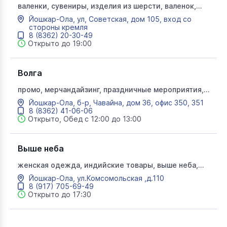
валенки, сувениры, изделия из шерсти, валенок,
марийские сувениры, товары национальных ремесел,
Йошкар-Ола, ул, Советская, дом 105, вход со
головные уборы, шейные уборы, варежки
стороны кремля
8 (8362) 20-30-49
Открыто до 19:00
Волга
промо, мерчандайзинг, праздничные мероприятия,
перетяжки, организация праздника
Йошкар-Ола, б-р, Чавайна, дом 36, офис 350, 351
8 (8362) 41-06-06
Открыто, Обед с 12:00 до 13:00
Выше неба
женская одежда, индийские товары, выше неба,
сувениры
Йошкар-Ола, ул.Комсомольская ,д.110
8 (917) 705-69-49
Открыто до 17:30