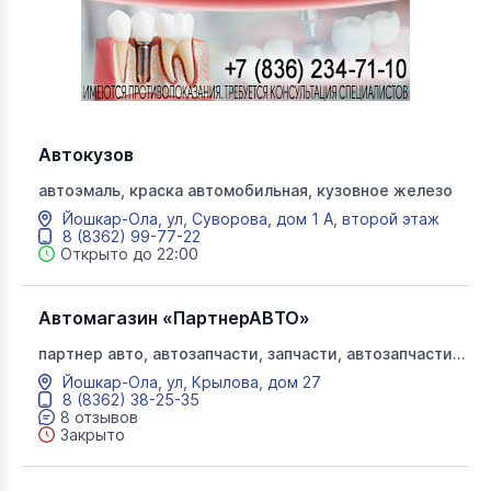
Автокузов
автоэмаль, краска автомобильная, кузовное железо
Йошкар-Ола, ул, Суворова, дом 1 А, второй этаж
8 (8362) 99-77-22
Открыто до 22:00
Автомагазин «ПартнерАВТО»
партнер авто, автозапчасти, запчасти, автозапчасти
для иномарок, запчасти для иномарок, масло,
Йошкар-Ола, ул, Крылова, дом 27
фильтры, иномарки, запчасти ВАЗ, запчасти АвтоВАЗ,
8 (8362) 38-25-35
автозапчасти ВАЗ, автохимия, аксессуары, в наличии,
8 отзывов
на заказ, запчасти на заказ
Закрыто