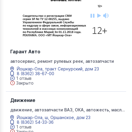
Гарант Авто
автосервис, ремонт рулевых реек, автозапчасти
Йошкар-Ола, тракт Сернурский, дом 23
8 (8362) 38-67-00
1 отзыв
Закрыто
Движение
движение, автозапчасти ВАЗ, ОКА, автожесть, масла,
глушители, сцепление, детали двигателя,
Йошкар-Ола, ш, Оршанское, дом 23
амортизаторы, шрусы, инструмент, автомагазин
8 (8362) 54-33-36
1 отзыв
Закрыто