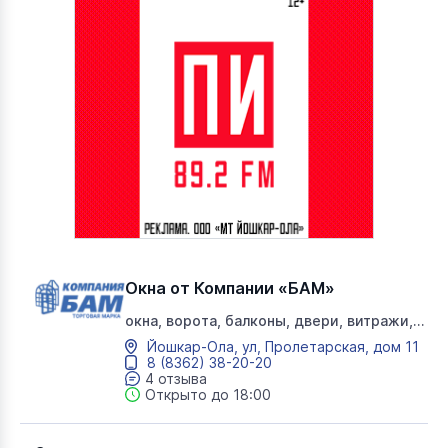
Окна от Компании «БАМ»
окна, ворота, балконы, двери, витражи,
рольставни, перегородки,
Йошкар-Ола, ул, Пролетарская, дом 11
вентилируемые фасады, автоматические,
8 (8362) 38-20-20
гаражные, промышленные ворота, бам
4 отзыва
Открыто до 18:00