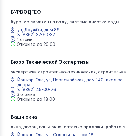
БУРВОДГЕО
бурение скважин на воду, система очистки воды
ул, Дружбы, дом 89
8 (8362) 32-90-32
1 отзыв
Открыто до 20:00
Бюро Технической Экспертизы
экспертиза, строительно-техническая, строительная
экспертиза, земельная, судебная, ветхое, аварийное,
Йошкар-Ола, ул, Первомайская, дом 140, вход со
трещины, плесень, грибок, обратная тяга проверка,
двора
приёмка квартир, новостройка, БТЭ
8 (8362) 45-00-76
3 отзыва
Открыто до 18:00
Ваши окна
окна, двери, ваши окна, оптовые продажи, работа с
дилерами
Йошкар-Ола, ул, Соловьева, дом 18