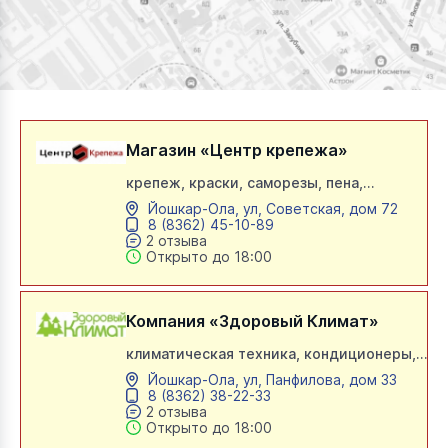
Магазин «Центр крепежа»
крепеж, краски, саморезы, пена,
герметик, строительный инструмент,
Йошкар-Ола, ул, Советская, дом 72
силикон, шапклевка, сверла, лопатки,
8 (8362) 45-10-89
клей, ручной инструмент, кольцевые
2 отзыва
пилы, индустриальные ленты, болты,
Открыто до 18:00
веревки, канаты, хомуты,
электроинструмент
Компания «Здоровый Климат»
климатическая техника, кондиционеры,
сплит-системы, увлажнители воздуха,
Йошкар-Ола, ул, Панфилова, дом 33
ультразвуковые увлажнители,
8 (8362) 38-22-33
очистители воздуха, мойки воздуха,
2 отзыва
камины, осушители, тепловое
Открыто до 18:00
оборудование, конвектора, тепловые