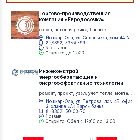
завесы, инфракрасные обогреватели
Торгово-производственная
компания «Евродосочка»
сосна, половая рейка, банные
аксессуары, бондарные изделия,
Йошкар-Ола, ул, Соловьева, дом 44 А
галтель, защита древесины, штакетник,
8 (8362) 33-59-99
двери стеклянные, банная мебель, окна,
5 отзывов
имитация бруса, фальшбрус,
Открыто до 17:30
пиломатериалы, доска пола, евровагонка,
хвоя, липа, блокхаус, вагонка, полок,
плинтус, брус, джут, уголок, элементы
лестниц, погонажные изделия
Инжекомстрой:
энергосберегающие и
энергоэффективные технологии
ремонт, проект, узел, учет тепла, монтаж,
энергоаудит, прибор, водосчетчики,
Йошкар-Ола, ул, Петрова, дом 4В, офис
теплосчетчики, обслуживание,
3, здание «АК Барс» банка
отопление, водопровод, работы,
8 (8362) 50-03-70
канализация, электроснабжение
1 отзыв
Открыто, Обед с 12:00 до 13:00