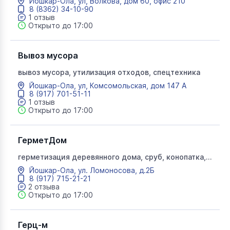
Йошкар-Ола, ул, Волкова, дом 60, офис 210
8 (8362) 34-10-90
1 отзыв
Открыто до 17:00
Вывоз мусора
вывоз мусора, утилизация отходов, спецтехника
Йошкар-Ола, ул, Комсомольская, дом 147 А
8 (917) 701-51-11
1 отзыв
Открыто до 17:00
ГерметДом
герметизация деревянного дома, сруб, конопатка,
шлифовка, покраска, краска, теплый шов, герметик
Йошкар-Ола, ул. Ломоносова, д.2Б
для дерева, пескоструй, гермет дом
8 (917) 715-21-21
2 отзыва
Открыто до 17:00
Герц-м