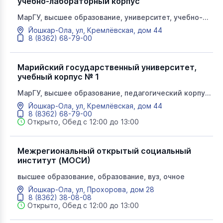
учебно-лабораторный корпус
МарГУ, высшее образование, университет, учебно-
лабораторный корпус, редакция газеты Марийский
Йошкар-Ола, ул, Кремлёвская, дом 44
университет, институт национальной культуры и
8 (8362) 68-79-00
межкультурной коммуникации, новый корпус
Марийский государственный университет,
учебный корпус № 1
МарГУ, высшее образование, педагогический корпус,
университет, пединститут, институт педагогики и
Йошкар-Ола, ул, Кремлёвская, дом 44
психологии, факультет иностранных языков,
8 (8362) 68-79-00
факультет физической культуры, спорта и туризма
Открыто, Обед с 12:00 до 13:00
Межрегиональный открытый социальный
институт (МОСИ)
высшее образование, образование, вуз, очное
Йошкар-Ола, ул, Прохорова, дом 28
8 (8362) 38-08-08
Открыто, Обед с 12:00 до 13:00