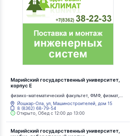
Марийский государственный университет,
корпус Е
физико-математический факультет, ФМФ, физмат,
МарГУ, высшее образование, корпус Е, университет,
Йошкар-Ола, ул, Машиностроителей, дом 15
кафедра философии и социологии,
8 (8362) 68-79-54
электроэнергетический факультет
Открыто, Обед с 12:00 до 13:00
Марийский государственный университет,