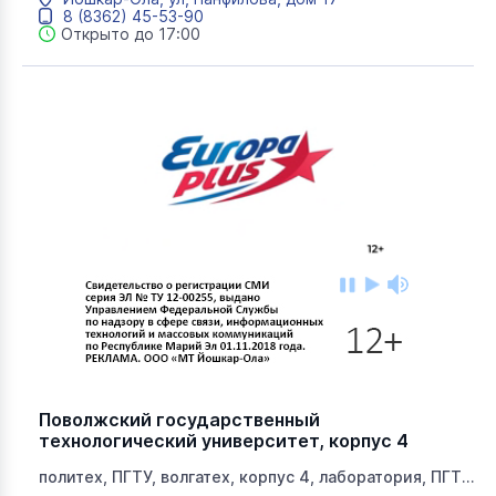
информатики и вычислительной техники,
8 (8362) 45-53-90
экономический факультет, ПГТУ №3
Открыто до 17:00
Поволжский государственный
технологический университет, корпус 4
политех, ПГТУ, волгатех, корпус 4, лаборатория, ПГТУ
№4