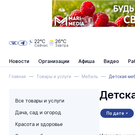
22°C
26°C
Сейчас
Завтра
Новости
Организации
Афиша
Видео
Ра
Главная
Товары и услуги
Мебель
Детская ме
Детск
Все товары и услуги
Дача, сад и огород
По дате
Красота и здоровье