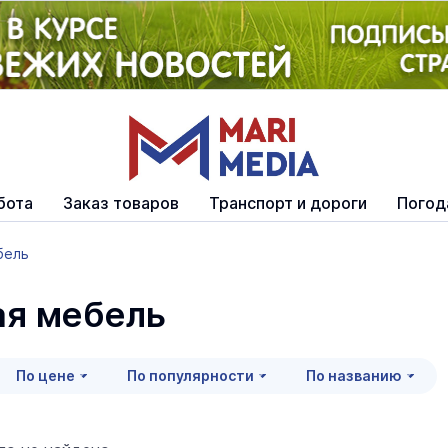
бота
Заказ товаров
Транспорт и дороги
Погод
бель
ая мебель
По цене
По популярности
По названию