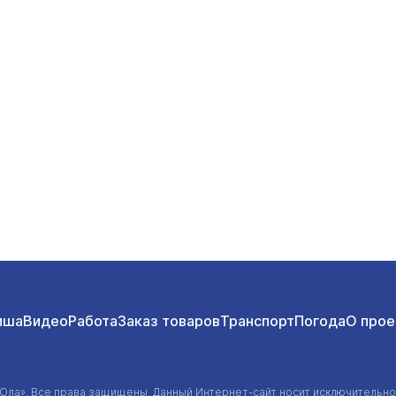
В Йошкар-Оле продолжа
ст уже в эту субботу
подписей за ремонт дом
контроль над ЖКХ
звлечения
5 августа 12:40
ЖКХ
иша
Видео
Работа
Заказ товаров
Транспорт
Погода
О прое
-Ола»
. Все права защищены. Данный
Интернет-сайт
носит исключительно