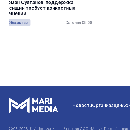
Депутат Госдумы от Марий Эл
Сергей Казанков отчитался об
Хлынов Фе
итогах парламентской пятилетки
Отдых и ра
Госструктуры
Вчера 10:35
Новости
Организации
Аф
2006-2026 © Информационный портал
ООО «Медиа Траст Йошкар