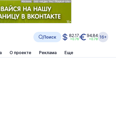
82.17
94.84
Поиск
16+
+0.76
+0.78
а
О проекте
Реклама
Еще